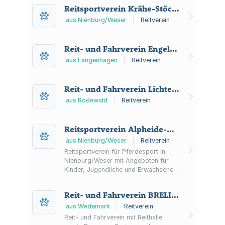
Reitsportverein Krähe-Stöckse e.V.
aus Nienburg/Weser
|
Reitverein
Reit- und Fahrverein Engelbostel und Umgebung
aus Langenhagen
|
Reitverein
Reit- und Fahrverein Lichtenhorst und Umgebung e. V.
aus Rodewald
|
Reitverein
Reitsportverein Alpheide-Nienburg e.V.
aus Nienburg/Weser
|
Reitverein
Reitsportverein für Pferdesport in
Nienburg/Weser mit Angeboten für
Kinder, Jugendliche und Erwachsene
(u. a. Führzügelgruppe, Voltigieren)
sowie Dressur- und Springunterricht.
Reit- und Fahrverein BRELINGER Berg e.V.
Veranstalter des Nienburger
Reiterfests.
aus Wedemark
|
Reitverein
Reit- und Fahrverein mit Reithalle