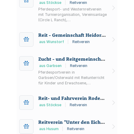
aus Stöckse
|
Reitverein
Pferdesport- und Westernreitverein
mit Turnierorganisation, Vereinsanlage
(Circle L Ranch),
Mitgliedschaftsangebot und
Hallenbelegungsplan in Wenden
Reit - Gemeinschaft Heidorn e.V.
(Stöckse).
aus Wunstorf
|
Reitverein
Zucht - und Reitgemeinschaft Osterwald e.V.
aus Garbsen
|
Reitverein
Pferdesportverein in
Garbsen/Osterwald mit Reitunterricht
für Kinder und Erwachsene,
Jugendarbeit, Turnieren sowie
Reitanlage und Boxenvermietung am
Reit- und Fahrverein Rodewald Mandelsloh e.V.
Reiterhof Körber.
aus Stöckse
|
Reitverein
Reitverein "Unter den Eichen" Bolsehle e.V.
aus Husum
|
Reitverein