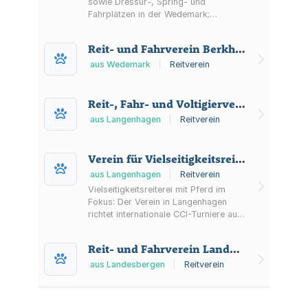
sowie Dressur-, Spring- und
Fahrplätzen in der Wedemark;
organisiert Turniere, Lehrgänge und
Vereinsveranstaltungen am Brelinger
Reit- und Fahrverein Berkhof e.V.
Berg.
aus Wedemark
|
Reitverein
Reit-, Fahr- und Voltigierverein HUBERTUS Langenhagen e.V.
aus Langenhagen
|
Reitverein
Verein für Vielseitigkeitsreiterei e.V.
aus Langenhagen
|
Reitverein
Vielseitigkeitsreiterei mit Pferd im
Fokus: Der Verein in Langenhagen
richtet internationale CCI-Turniere auf
dem Hof Münkel aus und informiert zu
Historie, Vorstand und Mitgliedschaft.
Reit- und Fahrverein Landesbergen e.V.
aus Landesbergen
|
Reitverein