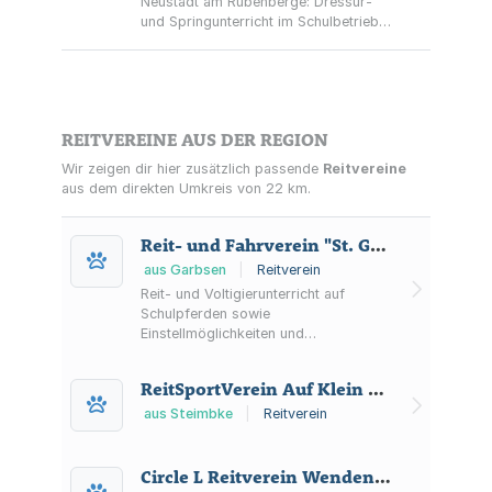
Neustadt am Rübenberge: Dressur-
und Springunterricht im Schulbetrieb
des Reitsportverein Otternhagen e.V.
mit Schulpferden, Ferienkursen und
Vereinsangebot.
REITVEREINE AUS DER REGION
Wir zeigen dir hier zusätzlich passende
Reitvereine
aus dem direkten Umkreis von 22 km.
Reit- und Fahrverein "St. Georg" Osterwald und Umgebung e.V.
aus Garbsen
|
Reitverein
Reit- und Voltigierunterricht auf
Schulpferden sowie
Einstellmöglichkeiten und
Boxenvermietung – Reitsportverein in
Osterwald u.U. (Garbsen) mit
ReitSportVerein Auf Klein Varlingen e.V.
Vereinsleben, Lehrgängen und
Turnierveranstaltungen.
aus Steimbke
|
Reitverein
Circle L Reitverein Wenden e.V.