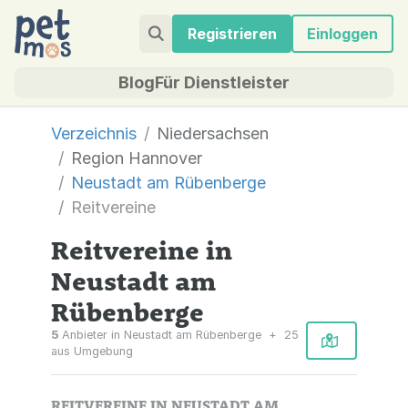
Registrieren
Einloggen
Blog
Für Dienstleister
Verzeichnis
Niedersachsen
Region Hannover
Neustadt am Rübenberge
Reitvereine
Reitvereine in
Neustadt am
Rübenberge
5
Anbieter in Neustadt am Rübenberge
+
25
aus Umgebung
REITVEREINE IN NEUSTADT AM