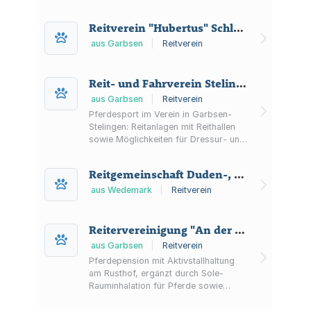
Reitverein "Hubertus" Schloß Ricklingen e.V.
aus Garbsen
|
Reitverein
Reit- und Fahrverein Stelingen e.V.
aus Garbsen
|
Reitverein
Pferdesport im Verein in Garbsen-
Stelingen: Reitanlagen mit Reithallen
sowie Möglichkeiten für Dressur- und
Springtraining. Der RFV Stelingen e.V.
organisiert zudem Turniere,
Reitgemeinschaft Duden-, Rodenbostel/ Ibsingen e.V.
Lehrgänge und Vereinsaktivitäten.
aus Wedemark
|
Reitverein
Reitervereinigung "An der Worth" e.V.
aus Garbsen
|
Reitverein
Pferdepension mit Aktivstallhaltung
am Rusthof, ergänzt durch Sole-
Rauminhalation für Pferde sowie
Reitunterricht und Betreuung von
Pensionpferden.