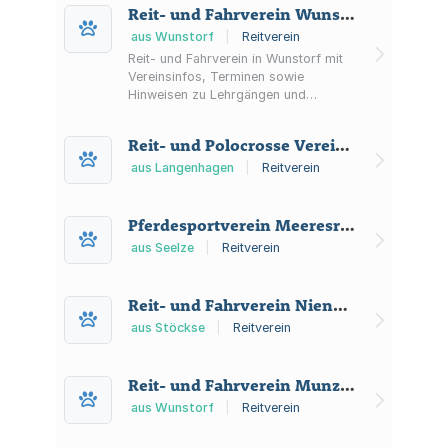
Reit- und Fahrverein Wunstorf und Umgebung e.V.
aus Wunstorf
|
Reitverein
Reit- und Fahrverein in Wunstorf mit
Vereinsinfos, Terminen sowie
Hinweisen zu Lehrgängen und
Ponyunterricht für Kinder und
Jugendliche.
Reit- und Polocrosse Verein Kananohe e.V.
aus Langenhagen
|
Reitverein
Pferdesportverein Meeresreiter e.V.
aus Seelze
|
Reitverein
Reit- und Fahrverein Nienburg/Weser e.V.
aus Stöckse
|
Reitverein
Reit- und Fahrverein Munzel und Umgebung
aus Wunstorf
|
Reitverein