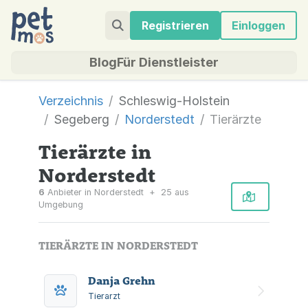
Registrieren
Einloggen
Blog
Für Dienstleister
Verzeichnis
Schleswig-Holstein
Segeberg
Norderstedt
Tierärzte
Tierärzte in
Norderstedt
6
Anbieter in Norderstedt
+
25 aus
Umgebung
TIERÄRZTE IN NORDERSTEDT
Danja Grehn
Tierarzt