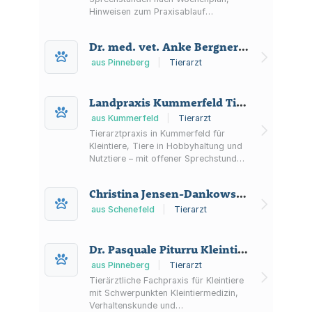
Hinweisen zum Praxisablauf
(Wartezimmer) sowie Informationen zu
Notfällen und Zahlungsarten (Bar/EC).
Dr. med. vet. Anke Bergner-Lienert Tierärztin
aus Pinneberg
|
Tierarzt
Landpraxis Kummerfeld Tierärztliche Gemeinschaftspraxis
aus Kummerfeld
|
Tierarzt
Tierarztpraxis in Kummerfeld für
Kleintiere, Tiere in Hobbyhaltung und
Nutztiere – mit offener Sprechstunde
sowie Diagnostik wie digitales
Röntgen und Sonografie.
Christina Jensen-Dankowski Tierärztin
aus Schenefeld
|
Tierarzt
Dr. Pasquale Piturru Kleintierpraxis
aus Pinneberg
|
Tierarzt
Tierärztliche Fachpraxis für Kleintiere
mit Schwerpunkten Kleintiermedizin,
Verhaltenskunde und