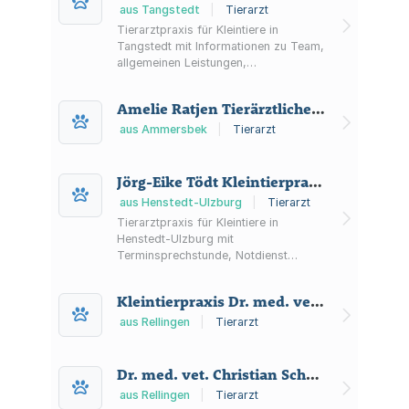
aus Tangstedt
|
Tierarzt
Tierarztpraxis für Kleintiere in
Tangstedt mit Informationen zu Team,
allgemeinen Leistungen,
Öffnungszeiten und telefonischer
Terminvereinbarung.
Amelie Ratjen Tierärztliche Praxis Lottbek
aus Ammersbek
|
Tierarzt
Jörg-Eike Tödt Kleintierpraxis
aus Henstedt-Ulzburg
|
Tierarzt
Tierarztpraxis für Kleintiere in
Henstedt-Ulzburg mit
Terminsprechstunde, Notdienst
außerhalb der Sprechzeiten sowie
Leistungen wie Innere Medizin,
Kleintierpraxis Dr. med. vet. K. Bürger Tierärztin
Chirurgie, Labor und
Schutzimpfungen.
aus Rellingen
|
Tierarzt
Dr. med. vet. Christian Schäfer Fachtierarzt für Pferde, Orthopädie beim Pferd
aus Rellingen
|
Tierarzt