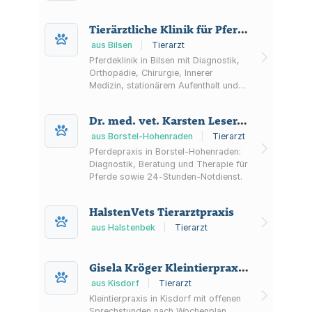
Tierärztliche Klinik für Pferde Dr. med. vet. Dirk Fister
aus Bilsen
|
Tierarzt
Pferdeklinik in Bilsen mit Diagnostik,
Orthopädie, Chirurgie, Innerer
Medizin, stationärem Aufenthalt und
Reha-Angeboten (u. a. Aquatrainer),
nördlich von Hamburg.
Dr. med. vet. Karsten Leser, Pferdepraxis
aus Borstel-Hohenraden
|
Tierarzt
Pferdepraxis in Borstel-Hohenraden:
Diagnostik, Beratung und Therapie für
Pferde sowie 24‑Stunden‑Notdienst.
HalstenVets Tierarztpraxis
aus Halstenbek
|
Tierarzt
Gisela Kröger Kleintierpraxis Eichenhöhe
aus Kisdorf
|
Tierarzt
Kleintierpraxis in Kisdorf mit offenen
Sprechstunden nach Wochenplan,