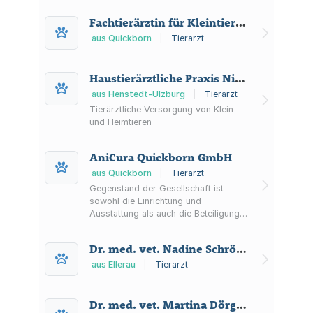
Zahnpflege, Vorsorge,
Fachtierärztin für Kleintiere Dr. med. vet. Roswitha van Haaren
Parasitenprophylaxe und Hilfe in
Notfällen.
aus Quickborn
|
Tierarzt
Haustierärztliche Praxis Niederhofer Unternehmensgesellschaft (haftungsbeschränkt)
aus Henstedt-Ulzburg
|
Tierarzt
Tierärztliche Versorgung von Klein-
und Heimtieren
AniCura Quickborn GmbH
aus Quickborn
|
Tierarzt
Gegenstand der Gesellschaft ist
sowohl die Einrichtung und
Ausstattung als auch die Beteiligung
an und der Betrieb von
tiermedizinischen Zentren,
Dr. med. vet. Nadine Schröder Kleintierpraxis
insbesondere in Quickborn.
aus Ellerau
|
Tierarzt
Dr. med. vet. Martina Dörges Kleintierpraxis