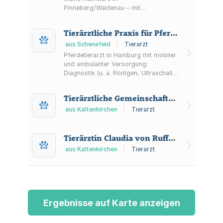
Pinneberg/Waldenau – mit
Sprechstunde, Diagnostik, Chirurgie,
Zahnheilkunde und praxiseigenem
Tierärztliche Praxis für Pferde
Labor.
aus Schenefeld
|
Tierarzt
Pferdetierarzt in Hamburg mit mobiler
und ambulanter Versorgung:
Diagnostik (u. a. Röntgen, Ultraschall,
Endoskopie), KI-gestützte
Bewegungsanalyse, Zahnbehandlung,
Tierärztliche Gemeinschaftspraxis Dr. Frauke Haase und Katja Simon
Physiotherapie und Notdienst.
aus Kaltenkirchen
|
Tierarzt
Tierärztin Claudia von Ruffer Überweisungspraxis für kardiologische Untersuchungen
aus Kaltenkirchen
|
Tierarzt
Ergebnisse auf Karte anzeigen