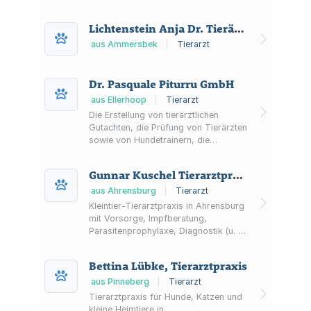
Verhaltenstherapie – Betreuung in der
Tierklinik Quickborn.
Lichtenstein Anja Dr. Tierärztin Homöopathie Tierärztin
aus Ammersbek
|
Tierarzt
Dr. Pasquale Piturru GmbH
aus Ellerhoop
|
Tierarzt
Die Erstellung von tierärztlichen
Gutachten, die Prüfung von Tierärzten
sowie von Hundetrainern, die
Gefährlichkeitseinstufung von Hunden
sowie das Halten von Fachvorträgen.
Gunnar Kuschel Tierarztpraxis
aus Ahrensburg
|
Tierarzt
Kleintier-Tierarztpraxis in Ahrensburg
mit Vorsorge, Impfberatung,
Parasitenprophylaxe, Diagnostik (u. a.
Labor, digitales Röntgen, Ultraschall,
EKG) sowie Chirurgie, Hausbesuchen
Bettina Lübke, Tierarztpraxis
nach Absprache und Notdienst-Infos.
aus Pinneberg
|
Tierarzt
Tierarztpraxis für Hunde, Katzen und
kleine Heimtiere in