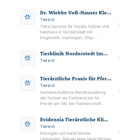
Dr. Wiebke Voß-Hauser Kleintierpraxis
Tierarzt
Tierarztpraxis für Hunde, Katzen und
Heimtiere in Norderstedt mit
Diagnostik, Impfungen, Chip-
Implantation, Röntgen, Ultraschall,
Operationen und Zahnbehandlung.
Tierklinik Norderstedt Immobilienverwaltungs GmbH & Co. KG
Termine nach telefonischer
Vereinbarung.
Tierarzt
Tierärztliche Praxis für Pferde Oberalster Partnerschaftsgesellschaft Dr. Marco Schwan und Dr. Sebastian Lutz Fachtierärzte für Pferde
Tierarzt
Gemeinschaftliche Berufsausübung
der Partner als Fachtierärzte für
Pferde am Sitz der Partnerschaft
sowie die Vornahme aller dazu
förderlichen Maßnahmen und
Evidensia Tierärztliche Klinik für Kleintiere Norderstedt GmbH
Rechtsgeschäfte.
Tierarzt
Erbringen von tierärztlichen
Leistungen, Betrieb einer tierärztlichen