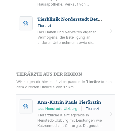
Hausapotheke, Verkauf von
Tierfuttermiteln sowie der Betrieb
einer Weiterbildungsstätte auf dem
Tierklinik Norderstedt Beteiligungs GmbH
Gebiet der Klein- und Heimtiere
Tierarzt
Das Halten und Verwalten eigenen
Vermögens, die Beteiligung an
anderen Unternehmen sowie die
Übernahme von deren
Geschäftsführung
TIERÄRZTE AUS DER REGION
Wir zeigen dir hier zusätzlich passende
Tierärzte
aus
dem direkten Umkreis von 17 km.
Ann-Katrin Pauls Tierärztin
aus Henstedt-Ulzburg
|
Tierarzt
Tierärztliche Kleintierpraxis in
Henstedt-Ulzburg mit Leistungen wie
Katzenmedizin, Chirurgie, Diagnostik
(Labor, Röntgen, Ultraschall),