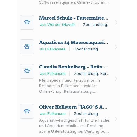
Süßwasseraquarien: Online-Shop mit
Futter, Planktonzucht, Riff-Pflege,
Salz, Versorgungssystemen und
Marcel Schulz - Futtermittel Schulz -
Wassertests.
aus Werder (Havel)
|
Zoohandlung
Aquaticus 24 Meeresaquaristik GmbH + Co. KG
aus Falkensee
|
Zoohandlung
Claudia Benkelberg - Reitsport Falkensee -
aus Falkensee
|
Zoohandlung, Reitsportgeschäft
Pferdebedarf und Reitzubehör im
Reitladen in Falkensee sowie im
Online-Shop: Reitausstattung,
Sattelzubehör, Decken und
Pflegeprodukte für Pferd & Reiter.
Oliver Hellstern "JAGO`S Aquarium"
aus Falkensee
|
Zoohandlung
Aquaristik-Fachgeschäft für Zierfische
und Aquarientechnik – mit Beratung
sowie Unterstützung bei Wartung oder
Neueinrichtung von Aquarien.