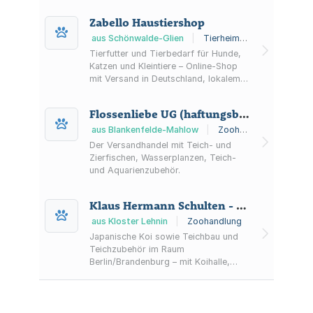
Zabello Haustiershop
aus Schönwalde-Glien
|
Tierheim, Zoohandlung
Tierfutter und Tierbedarf für Hunde,
Katzen und Kleintiere – Online-Shop
mit Versand in Deutschland, lokalem
Vor-die-Haustür-Lieferservice sowie
Spendenshop zur Unterstützung von
Flossenliebe UG (haftungsbeschränkt)
Tierheimen.
aus Blankenfelde-Mahlow
|
Zoohandlung
Der Versandhandel mit Teich- und
Zierfischen, Wasserplanzen, Teich-
und Aquarienzubehör.
Klaus Hermann Schulten - Zierfische & Teichbau -
aus Kloster Lehnin
|
Zoohandlung
Japanische Koi sowie Teichbau und
Teichzubehör im Raum
Berlin/Brandenburg – mit Koihalle,
Außenanlagen, Teichberatung und
Teichplanung.