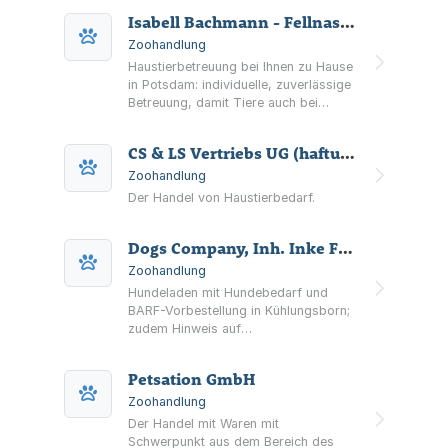
Isabell Bachmann - Fellnasen Paradies Potsdam -
Zoohandlung
Haustierbetreuung bei Ihnen zu Hause
in Potsdam: individuelle, zuverlässige
Betreuung, damit Tiere auch bei
Abwesenheit entspannt bleiben.
CS & LS Vertriebs UG (haftungsbeschränkt)
Zoohandlung
Der Handel von Haustierbedarf.
Dogs Company, Inh. Inke Falkenhain
Zoohandlung
Hundeladen mit Hundebedarf und
BARF-Vorbestellung in Kühlungsborn;
zudem Hinweis auf
Hundeernährungsberatung
(GesHundheit).
Petsation GmbH
Zoohandlung
Der Handel mit Waren mit
Schwerpunkt aus dem Bereich des