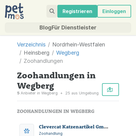
Registrieren
Einloggen
Blog
Für Dienstleister
Verzeichnis
Nordrhein-Westfalen
Heinsberg
Wegberg
Zoohandlungen
Zoohandlungen in
Wegberg
5
Anbieter in Wegberg
+
25 aus Umgebung
ZOOHANDLUNGEN IN WEGBERG
Clevercat Katzenartikel GmbH
Zoohandlung