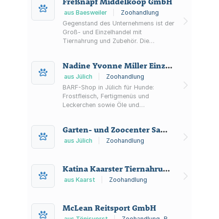
Freßnapf Middelkoop GmbH
Dienstleistungen im Bereich Heimtier
unter Einschluss sämtlicher damit im
aus Baesweiler
|
Zoohandlung
Zusammenhang stehender
Gegenstand des Unternehmens ist der
Erzeugnisse. Die Gesellschaft kann
Groß- und Einzelhandel mit
sich auch an Unternehmen gleicher
Tiernahrung und Zubehör. Die
oder ähnlicher Art beteiligen und auch
Gesellschaft ist auch berechtigt, sich
in solchen Unternehmungen die
an anderen Unternehmen, die dem
Nadine Yvonne Miller Einzelhandel mit Tierfutter Fressbarf
persönliche...
vorgenannten Zweck dienen, zu
beteiligen und deren
aus Jülich
|
Zoohandlung
Geschäftsführung zu übernehmen. Die
BARF-Shop in Jülich für Hunde:
Gesellschaft ist ferner berechtigt,
Frostfleisch, Fertigmenüs und
Zweigniederlassungen im In- und
Leckerchen sowie Öle und
Ausland zu errichten.
Ergänzungen. Mit Unterstützung bei
der Umstellung auf Rohfütterung und
Garten- und Zoocenter Samen Mack, Inh. Ralf Wirtz e.K.
Beratung zur Fleischauswahl.
aus Jülich
|
Zoohandlung
Katina Kaarster Tiernahrungs- und Zubehörcenter Inh. Hartmut Kreuzer
aus Kaarst
|
Zoohandlung
McLean Reitsport GmbH
aus Tönisvorst
|
Zoohandlung, Reitsportgeschäft