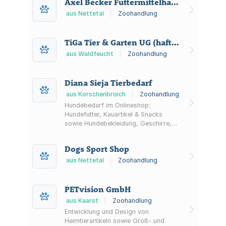
Axel Becker Futtermittelhandel
aus Nettetal
|
Zoohandlung
TiGa Tier & Garten UG (haftungsbeschränkt)
aus Waldfeucht
|
Zoohandlung
Diana Sieja Tierbedarf
aus Korschenbroich
|
Zoohandlung
Hundebedarf im Onlineshop:
Hundefutter, Kauartikel & Snacks
sowie Hundebekleidung, Geschirre,
Leinen, Spielzeug, Pflege und
Schlafplätze.
Dogs Sport Shop
aus Nettetal
|
Zoohandlung
PETvision GmbH
aus Kaarst
|
Zoohandlung
Entwicklung und Design von
Heimtierartikeln sowie Groß- und