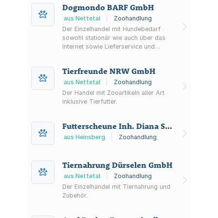
vor Ort und buchbaren Online-
Dogmondo BARF GmbH
Terminen.
aus Nettetal
|
Zoohandlung
Der Einzelhandel mit Hundebedarf
sowohl stationär wie auch über das
Internet sowie Lieferservice und
Unternehmensberatung sowie das
Eingehen, das Halten und die
Tierfreunde NRW GmbH
Verwaltung von eigenen Beteiligungen
an anderen Gesellschaften aller Art im
aus Nettetal
|
Zoohandlung
In- und Ausland.
Der Handel mit Zooartikeln aller Art
inklusive Tierfutter.
Futterscheune Inh. Diana Schönfeld Tiernahrungsfachmarkt
aus Heinsberg
|
Zoohandlung
Tiernahrung Dürselen GmbH
aus Nettetal
|
Zoohandlung
Der Einzelhandel mit Tiernahrung und
Zubehör.