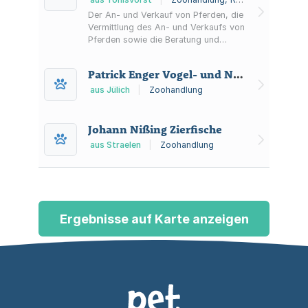
Der An- und Verkauf von Pferden, die
Vermittlung des An- und Verkaufs von
Pferden sowie die Beratung und
Ausbildung von Pferden und Reiter.
Sowie der Verkauf von Büchern und
Patrick Enger Vogel- und Nagerzubehör Bird-Box
DVD´s und Kleidung sowie
Pferdezubehör. Auch die Herstellung
aus Jülich
|
Zoohandlung
von Bekleidung für den Reitsport.
Johann Nißing Zierfische
aus Straelen
|
Zoohandlung
Ergebnisse auf Karte anzeigen