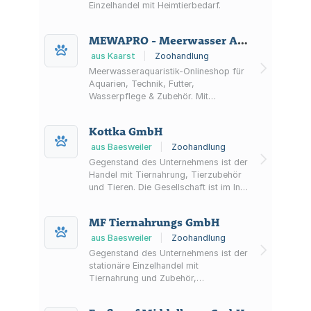
Einzelhandel mit Heimtierbedarf.
MEWAPRO - Meerwasser Aquaristik Shop
aus Kaarst
|
Zoohandlung
Meerwasseraquaristik-Onlineshop für
Aquarien, Technik, Futter,
Wasserpflege & Zubehör. Mit
Sonderangeboten, Ersatzteilen sowie
Kontaktformular und Shop-Kategorien
Kottka GmbH
von Beleuchtung bis Umkehrosmose.
aus Baesweiler
|
Zoohandlung
Gegenstand des Unternehmens ist der
Handel mit Tiernahrung, Tierzubehör
und Tieren. Die Gesellschaft ist im In-
und Ausland zu allen Tätigkeiten im
Interesse des Gesellschaftszwecks
MF Tiernahrungs GmbH
berechtigt, auch zur Gründung und
zum Erwerb von Unternehmen und
aus Baesweiler
|
Zoohandlung
Unternehmensbeteiligungen sowie zur
Gegenstand des Unternehmens ist der
Errichtung von Zweigniederlassungen.
stationäre Einzelhandel mit
Tiernahrung und Zubehör,
zoologischen Bedarfsartikeln, Freizeit
und Hobbyartikeln und