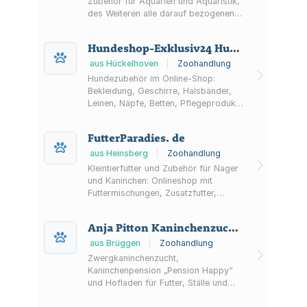
Zubehör für Aquarien und Aquaristik,
des Weiteren alle darauf bezogenen
Service- und Logistikdienstleistungen
Hundeshop-Exklusiv24 Hundeboutique
aus Hückelhoven
|
Zoohandlung
Hundezubehör im Online-Shop:
Bekleidung, Geschirre, Halsbänder,
Leinen, Näpfe, Betten, Pflegeprodukte
und Spielzeug. Sitz in Hückelhoven,
Versand innerhalb Deutschlands.
FutterParadies. de
aus Heinsberg
|
Zoohandlung
Kleintierfutter und Zubehör für Nager
und Kaninchen: Onlineshop mit
Futtermischungen, Zusatzfutter,
Einstreu sowie Heu & Sand. Mit
Kundenkonto, Wunschliste, FAQ und
Anja Pitton Kaninchenzucht & Futterhandel
Bonuspunkten.
aus Brüggen
|
Zoohandlung
Zwergkaninchenzucht,
Kaninchenpension „Pension Happy“
und Hofladen für Futter, Ställe und
Zubehör in Brüggen – mit Beratung