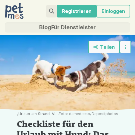
Registrieren
Einloggen
Blog
Für Dienstleister
Teilen
„Urlaub am Strand: Viele Hunde lieben es, im Sand herumzutoben. Petmos sagt dir, was du bei der Planung für einen Urlaub mit deinem Vierbeiner beachten solltest.“
Foto: damedeeso/Depositphotos
Checkliste für den
Urlaub mit Hund: Das