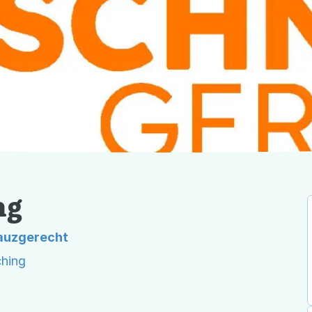
ng
auzgerecht
ching