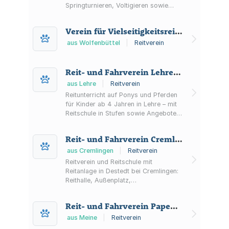
Springturnieren, Voltigieren sowie
einer Vereinsanlage mit Reithalle und
Außenplätzen.
Verein für Vielseitigkeitsreiten Bad Harzburg e.V.
aus Wolfenbüttel
|
Reitverein
Reit- und Fahrverein Lehre und Umgebung e. V.
aus Lehre
|
Reitverein
Reitunterricht auf Ponys und Pferden
für Kinder ab 4 Jahren in Lehre – mit
Reitschule in Stufen sowie Angeboten
zur Pferdehaltung auf vereinseigener
Anlage.
Reit- und Fahrverein Cremlingen u. U. e.V.
aus Cremlingen
|
Reitverein
Reitverein und Reitschule mit
Reitanlage in Destedt bei Cremlingen:
Reithalle, Außenplatz,
Trainingsmöglichkeiten, Schulpferde
sowie Boxenvermietung mit Paddock-
Reit- und Fahrverein Papenteich e.V.
und Weidenutzung.
aus Meine
|
Reitverein