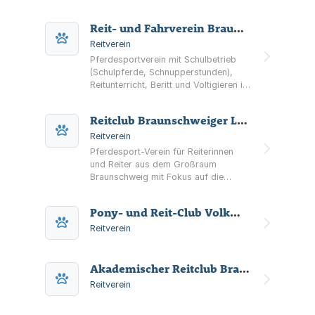
Reit- und Fahrverein Braunschweig e.V.
Reitverein
Pferdesportverein mit Schulbetrieb
(Schulpferde, Schnupperstunden),
Reitunterricht, Beritt und Voltigieren in
Braunschweig – inklusive
Informationen zu Anlage, Boxen und
Reitclub Braunschweiger Land e.V.
Vereinsangeboten.
Reitverein
Pferdesport-Verein für Reiterinnen
und Reiter aus dem Großraum
Braunschweig mit Fokus auf die
Ermöglichung von Turnierteilnahmen
und Vereinsmitgliedschaft.
Pony- und Reit-Club Volkmarode u. U. e. V.
Reitverein
Akademischer Reitclub Braunschweig e.V.
Reitverein