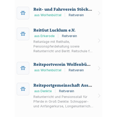
Reit- und Fahrverein Stöckheim Wolfenbüttel zu Halchter e.V.
aus Wolfenbüttel
|
Reitverein
ReitGut Lucklum e.V.
aus Erkerode
|
Reitverein
Reitanlage mit Reithalle,
Pensionspferdehaltung sowie
Reitunterricht und Beritt. Reitschule für
Kinder und Jugendliche mit
Shetlandponys und Pony-
Reitsportverein Wolfenbüttel e.V.
Partnerprogramm ab 3 Jahren.
aus Wolfenbüttel
|
Reitverein
Reitsportgemeinschaft Asse e.V.
aus Denkte
|
Reitverein
Reitunterricht und Pensionsstall für
Pferde in Groß Denkte: Schnupper-
und Anfängerkurse, Longenunterricht
sowie Einstellerboxen, Paddock und
Weideflächen.