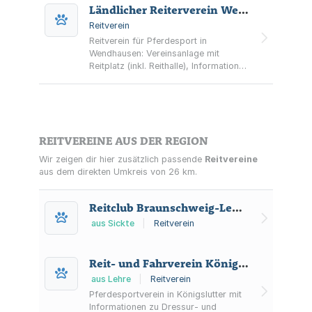
Ländlicher Reiterverein Wendhausen e.V.
Reitverein
Reitverein für Pferdesport in
Wendhausen: Vereinsanlage mit
Reitplatz (inkl. Reithalle), Informationen
zu Veranstaltungen, Mitgliedschaft
sowie Abzeichen und
Turnierteilnahmen.
REITVEREINE AUS DER REGION
Wir zeigen dir hier zusätzlich passende
Reitvereine
aus dem direkten Umkreis von 26 km.
Reitclub Braunschweig-Lehndorf e.V.
aus Sickte
|
Reitverein
Reit- und Fahrverein Königslutter und Umgebung e.V.
aus Lehre
|
Reitverein
Pferdesportverein in Königslutter mit
Informationen zu Dressur- und