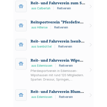
Reit- und Fahrverein zum Silberberg/Calberlah e.V.
Veranstaltungen und Vereinsleben in
Ilsede.
aus Calberlah
|
Reitverein
Reitsportverein "Pferdefreunde Grassel" e.V.
aus Hillerse
|
Reitverein
Reit- und Fahrverein Isenbüttel e. V. - Verein mit therapeutischem Reiten -
aus Isenbüttel
|
Reitverein
Reit- und Fahrverein Wipshausen e.V.
aus Edemissen
|
Reitverein
Pferdesportverein in Edemissen-
Wipshausen mit rund 120 Mitgliedern.
Sparten: Dressur, Springen,
Voltigieren, Fahren und Freizeit.
Angebote wie Lehrgänge, Ausritte und
Reit- und Fahrverein Blumenhagen e.V.
Reitturniere auf der Anlage des
Reitparks Krüger.
aus Edemissen
|
Reitverein