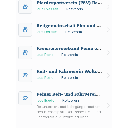
Pferdesportverein (PSV) Reiten zwischen Elm und Asse e. V.
aus Evessen
|
Reitverein
Reitgemeinschaft Elm und Umgebung e.V.
aus Dettum
|
Reitverein
Kreisreiterverband Peine e. V.
aus Peine
|
Reitverein
Reit- und Fahrverein Woltorf und Umgebung e. V.
aus Peine
|
Reitverein
Peiner Reit- und Fahrverein e.V.
aus Ilsede
|
Reitverein
Reitunterricht und Lehrgänge rund um
den Pferdesport: Der Peiner Reit- und
Fahrverein e.V. informiert über
Reitanlage mit Reithalle und
Springplatz, Hallenbelegung sowie