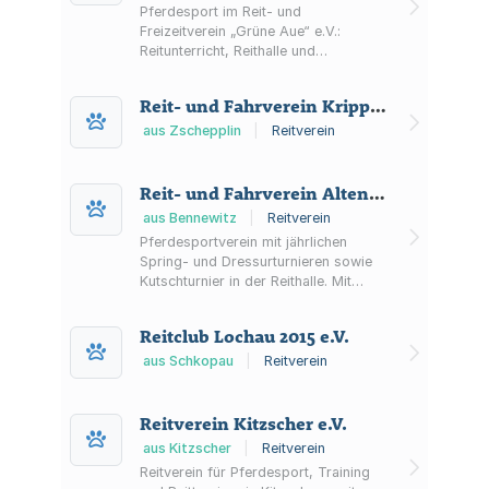
Pferdesport im Reit- und
Freizeitverein „Grüne Aue“ e.V.:
Reitunterricht, Reithalle und
Außenplatz, Vereinspferde und
Pensionspferde sowie Reiterpension
Reit- und Fahrverein Krippehna e.V.
nahe Lützen.
aus Zschepplin
|
Reitverein
Reit- und Fahrverein Altenbach e.V.
aus Bennewitz
|
Reitverein
Pferdesportverein mit jährlichen
Spring- und Dressurturnieren sowie
Kutschturnier in der Reithalle. Mit
Veranstaltungskalender,
Vorstandsinfos und Beitrittserklärung.
Reitclub Lochau 2015 e.V.
aus Schkopau
|
Reitverein
Reitverein Kitzscher e.V.
aus Kitzscher
|
Reitverein
Reitverein für Pferdesport, Training