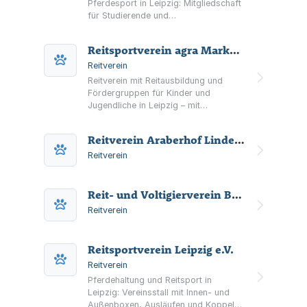
Pferdesport in Leipzig: Mitgliedschaft
für Studierende und
Reitsportinteressierte,
Vereinsaktivitäten sowie
Reitsportverein agra Markkleeberg e.V.
Turnierformate wie CHU Leipzig und
Studentenreiter-Angebote.
Reitverein
Reitverein mit Reitausbildung und
Fördergruppen für Kinder und
Jugendliche in Leipzig – mit
Vereinspferden, ehrenamtlicher
Betreuung und Reitsportaktivitäten.
Reitverein Araberhof Lindenthal e.V.
Reitverein
Reit- und Voltigierverein Böhlitz-Ehrenberg e.V.
Reitverein
Reitsportverein Leipzig e.V.
Reitverein
Pferdehaltung und Reitsport in
Leipzig: Vereinsstall mit Innen- und
Außenboxen, Ausläufen und Koppeln