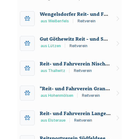
Reiterverein St. Hubertus Merseburg
e.V. mit Reitsportanlage,
Wengelsdorfer Reit- und Fahrverein e.V.
Kinderangeboten und Kooperationen.
aus Weißenfels
|
Reitverein
Gut Göthewitz Reit - und Sportpferdeverein e.V.
aus Lützen
|
Reitverein
Reit- und Fahrverein Nischwitz e.V.
aus Thallwitz
|
Reitverein
"Reit- und Fahrverein Granschütz e.V. "
aus Hohenmölsen
|
Reitverein
Reit- und Fahrverein Langendorf und Umgebung e.V.
aus Elsteraue
|
Reitverein
Reitsportverein Südfeldsee e.V.