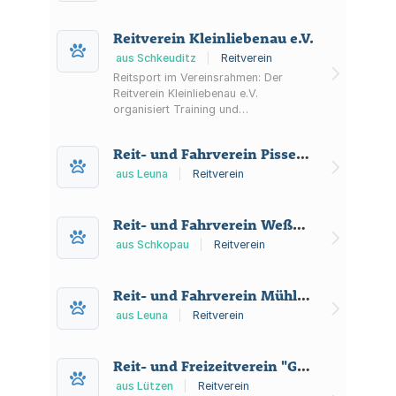
Reitverein Kleinliebenau e.V.
aus Schkeuditz
|
Reitverein
Reitsport im Vereinsrahmen: Der
Reitverein Kleinliebenau e.V.
organisiert Training und
Veranstaltungen am Reiterhof
Kleinliebenau und informiert über
Reit- und Fahrverein Pissen e. V.
Mitgliedschaft und Satzung.
aus Leuna
|
Reitverein
Reit- und Fahrverein Weßmar e.V.
aus Schkopau
|
Reitverein
Reit- und Fahrverein Mühlenhof e.V.
aus Leuna
|
Reitverein
Reit- und Freizeitverein "Grüne Aue" e.V.
aus Lützen
|
Reitverein