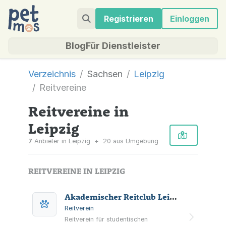
Registrieren
Einloggen
Blog
Für Dienstleister
Verzeichnis
Sachsen
Leipzig
Reitvereine
Reitvereine in
Leipzig
7
Anbieter in Leipzig
+
20 aus Umgebung
REITVEREINE IN LEIPZIG
Akademischer Reitclub Leipzig e.V.
Reitverein
Reitverein für studentischen