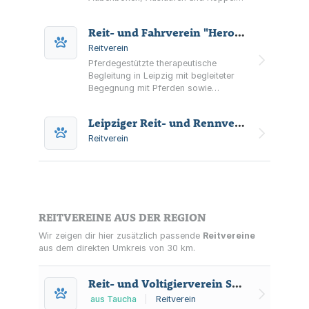
sowie Reitunterricht über externe
Trainer und Voltigieren.
Reit- und Fahrverein "Herodot" Leipzig e.V.
Reitverein
Pferdegestützte therapeutische
Begleitung in Leipzig mit begleiteter
Begegnung mit Pferden sowie
erlebnisorientierten Aktivitäten,
Seminaren und Workshops.
Leipziger Reit- und Rennverein Scheibenholz e.V.
Reitverein
REITVEREINE AUS DER REGION
Wir zeigen dir hier zusätzlich passende
Reitvereine
aus dem direkten Umkreis von 30 km.
Reit- und Voltigierverein Sehlis e.V.
aus Taucha
|
Reitverein