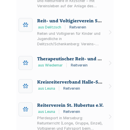
und Reitturniere in Kitzscher – mit
Vereinsleben auf der Anlage des
Pferdesportzentrums Heuter sowie
Informationen zu Mitgliedschaft und
Reit- und Voltigierverein Schenkenberg e.V.
Turnieren.
aus Delitzsch
|
Reitverein
Reiten und Voltigieren für Kinder und
Jugendliche in
Delitzsch/Schenkenberg: Vereins-
Training, Schnuppertraining sowie
Lehrgänge der FN-geprüften
Therapeutischer Reit- und Naturverein Zschernitz e.V.
Fachschule Voltigieren.
aus Wiedemar
|
Reitverein
Kreisreiterverband Halle-Saalekreis e.V.
aus Leuna
|
Reitverein
Reiterverein St. Hubertus e.V.
aus Leuna
|
Reitverein
Pferdesport in Merseburg:
Reitunterricht (Longe, Gruppe, Einzel),
Voltigieren und Fahrsport beim