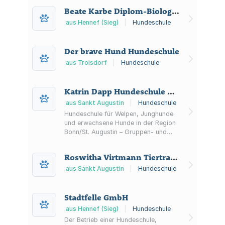
Rhein-Sieg-Kreis.
Beate Karbe Diplom-Biologin
aus Hennef (Sieg)
|
Hundeschule
Der brave Hund Hundeschule
aus Troisdorf
|
Hundeschule
Katrin Dapp Hundeschule Bonn
aus Sankt Augustin
|
Hundeschule
Hundeschule für Welpen, Junghunde
und erwachsene Hunde in der Region
Bonn/St. Augustin – Gruppen- und
Einzeltraining, offene Trainings sowie
thematische Kurse wie Rückruf oder
Roswitha Virtmann Tiertrainerin NewDogCenter
Rally Obedience. Aktuell pausiert das
Training.
aus Sankt Augustin
|
Hundeschule
Stadtfelle GmbH
aus Hennef (Sieg)
|
Hundeschule
Der Betrieb einer Hundeschule,