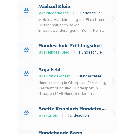
Service/Dogwalking inklusive
Michael Klein
Abholung.
aus Niederkassel
|
Hundeschule
Mobiles Hundetraining mit Einzel- und
Gruppenstunden sowie
Erlebniswanderungen in Bonn, Köln
und dem Rhein-Sieg-Kreis.
Hundeschule Fröhlingsdorf
aus Hennef (Sieg)
|
Hundeschule
Anja Feld
aus Königswinter
|
Hundeschule
Hundetraining in Oberpleis: Erziehung,
Beschäftigung und Hundesport in
Gruppen (4–6 Hunde) oder im
Einzeltraining – nach der Philosophie
„Just for Fun“.
Anette Knobloch Hundetrainerin
aus Kürten
|
Hundeschule
Hundebande Bonn