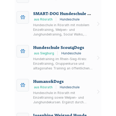
SMART-DOG Hundeschule Mila Peska
aus Rösrath
|
Hundeschule
Hundeschule in Rösrath mit mobilem
Einzeltraining, Welpen- und
Junghundetraining, Social Walks,
Gruppentraining, Hundesport sowie
Intensivtraining bei spezifischen
Hundeschule Scout4Dogs
Konflikten.
aus Siegburg
|
Hundeschule
Hundetraining im Rhein-Sieg-Kreis:
Einzeltraining, Gruppenkurse und
alltagsnahes Training an öffentlichen
Orten sowie Hausbesuche bei
Problemen im häuslichen Umfeld.
Humans&Dogs
aus Rösrath
|
Hundeschule
Hundeschule in Rösrath mit
Einzeltraining sowie Welpen- und
Junghundekursen. Ergänzt durch
Themenkurse und Workshops, z.B. zu
Leinenführung und Impulskontrolle.
Josephine Weigand Hundesscule Sechs Beine eine Leine