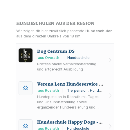
rund um Hundeverhalten.
HUNDESCHULEN AUS DER REGION
Wir zeigen dir hier zusätzlich passende
Hundeschulen
aus dem direkten Umkreis von 18 km.
Dog Centrum DS
aus Overath
|
Hundeschule
Professionelle Verhaltensberatung
und artgerecht Ausbildung
Verena Lenz Hundeservice "Haus Verena"
aus Rösrath
|
Tierpension, Hundeschule
Hundepension in Rösrath mit Tages-
und Urlaubsbetreuung sowie
ergänzender Hundeerziehung und
Haarpflege für kleine und große
Hunde.
Hundeschule Happy Dogs - Happy People Inh. Michael Nehmann
aus Rösrath
|
Hundeschule