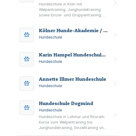
Hundeschule in Köln mit
Welpentraining, Junghundetraining
sowie Einzel- und Gruppentraining.
Ergänzt durch
Beschäftigungsangebote wie
Kölner Hunde-Akademie / Akademie für Tierhaltung
Tricktraining, Hoopers und Fun Agility
sowie ausgewählte Seminare.
Hundeschule
Karin Hampel Hundeschule Karin Hampel - Beratung & Training
Hundeschule
Annette Illmer Hundeschule
Hundeschule
Hundeschule Dogmind
Hundeschule
Hundeschule in Lohmar und Rösrath:
Kurse vom Welpentraining bis
Junghundetraining, Einzeltraining und
Verhaltensberatung sowie Seminare