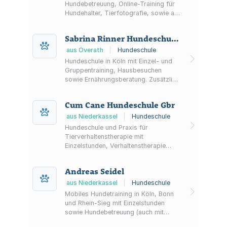
Hundebetreuung, Online-Training für
Hundehalter, Tierfotografie, sowie alle
damit zusammenhängenden
Geschäfte.
Sabrina Rinner Hundeschule "Doggy's Playground"
aus Overath
|
Hundeschule
Hundeschule in Köln mit Einzel- und
Gruppentraining, Hausbesuchen
sowie Ernährungsberatung. Zusätzlich
Hundetagesstätte und Hundepension
für Tages- und Urlaubsbetreuung.
Cum Cane Hundeschule Gbr
aus Niederkassel
|
Hundeschule
Hundeschule und Praxis für
Tierverhaltenstherapie mit
Einzelstunden, Verhaltenstherapie
sowie Online-Beratung und Online-
Kursen für Hundehalterinnen und
Andreas Seidel
Hundehalter.
aus Niederkassel
|
Hundeschule
Mobiles Hundetraining in Köln, Bonn
und Rhein-Sieg mit Einzelstunden
sowie Hundebetreuung (auch mit
Übernachtung) und Gassi-