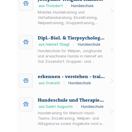
aus Troisdorf
|
Hundeschule
Mobiles Hundetraining und
Verhaltensberatung: Einzeltraining,
Welpentraining, Gruppentraining,
Mantrailing sowie Onlinecoaching –
mit Fokus auf Körpersprache, klare
Dipl.-Biol. & Tierpsychologin Victoria Warstat
Grenzen und faire Grenzsetzungen.
aus Hennef (Sieg)
|
Hundeschule
Hundeschule für Welpen, Junghunde
und erwachsene Hunde in Hennef am
Gut Zissendorf. Gruppen- und
Einzeltraining, Verhaltenstraining,
Beschäftigungskurse und
erkennen - verstehen - trainieren
tierpsychologische Beratung im Raum
Rhein-Sieg-Kreis/Köln-Bonn.
aus Overath
|
Hundeschule
Hundeschule und Therapiehundezentrum Jacobs
aus Sankt Augustin
|
Hundeschule
Hundetraining für Mensch-Hund-
Teams: Einzeltraining, Welpen- und
Alltagskurse sowie Angebote rund um
Schul- und Therapiebegleithunde im