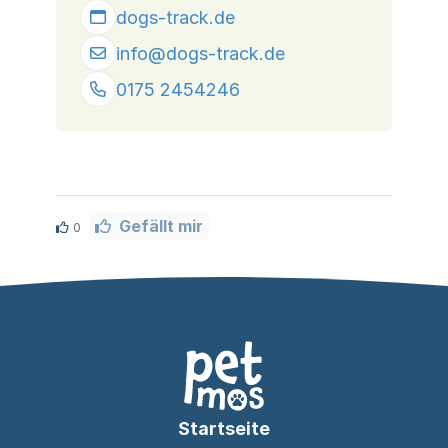
dogs-track.de
info@
dogs-track.de
0175 2454246
Gefällt mir
0
Startseite