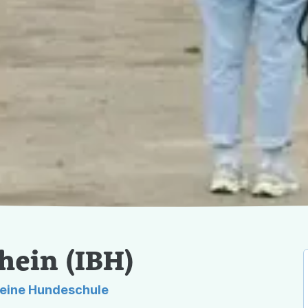
eschule-wolfsinstinkte.de/hundef%C3%BChrerschein-ibh
hein (IBH)
 Deine Hundeschule