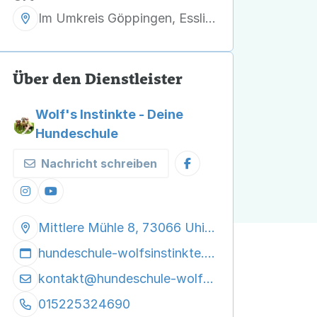
Im Umkreis Göppingen, Esslingen und Kirchheim unter Teck
Über den Dienstleister
Wolf's Instinkte - Deine
Hundeschule
Nachricht schreiben
Mittlere Mühle 8, 73066 Uhingen
hundeschule-wolfsinstinkte.de
kontakt@
hundeschule-wolfsinstinkte.de
015225324690