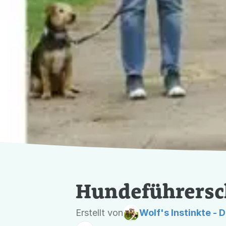
„Hundeführerschein (IBH)“
Foto:
https://www.hund
Hundeführersc
Erstellt von
Wolf's Instinkte -