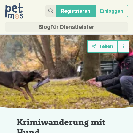
Registrieren
Einloggen
Blog
Für Dienstleister
Teilen
„Saskia und Marla am Eyller See“
Foto: https://www.gezeichneteslicht.de/
Krimiwanderung mit
Hund