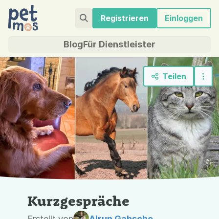
Registrieren
Einloggen
Blog
Für Dienstleister
Teilen
„Tierkommunikation Kurzgespräche“
Foto: Alrun Gahsche - eigene Aufnahmen
Kurzgespräche
Erstellt von
Alrun Gahsche