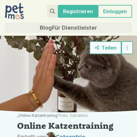
Registrieren
Einloggen
Blog
Für Dienstleister
Teilen
„Online-Katzentraining“
Foto: Catcentric
Online Katzentraining
Erstellt von
Catcentric