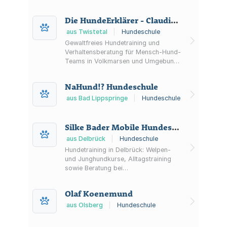
Einzeltraining, Workshops/Seminare
und Social Walks.
Die HundeErklärer - Claudia Dahmer
aus Twistetal
|
Hundeschule
Gewaltfreies Hundetraining und
Verhaltensberatung für Mensch-Hund-
Teams in Volkmarsen und Umgebung
– mit Einzeltraining, Kursen, Training
zuhause oder beim Spaziergang
NaHund!? Hundeschule
sowie Online-Training.
aus Bad Lippspringe
|
Hundeschule
Silke Bader Mobile Hundeschule
aus Delbrück
|
Hundeschule
Hundetraining in Delbrück: Welpen-
und Junghundkurse, Alltagstraining
sowie Beratung bei
Verhaltensproblemen. Kleingruppen
bis max. 6 Teams und ergänzend
Olaf Koenemund
Fellpflege.
aus Olsberg
|
Hundeschule