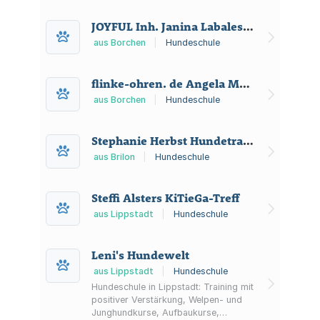
JOYFUL Inh. Janina Labalestra
aus Borchen
|
Hundeschule
flinke-ohren. de Angela Manzke
aus Borchen
|
Hundeschule
Stephanie Herbst Hundetraining und Verhaltensberatung
aus Brilon
|
Hundeschule
Steffi Alsters KiTieGa-Treff
aus Lippstadt
|
Hundeschule
Leni's Hundewelt
aus Lippstadt
|
Hundeschule
Hundeschule in Lippstadt: Training mit
positiver Verstärkung, Welpen- und
Junghundkurse, Aufbaukurse,