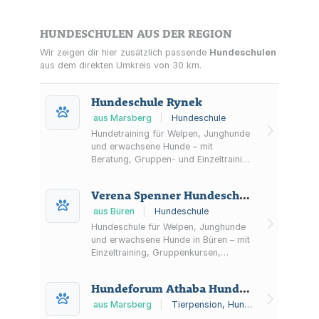
HUNDESCHULEN AUS DER REGION
Wir zeigen dir hier zusätzlich passende
Hundeschulen
aus dem direkten Umkreis von 30 km.
Hundeschule Rynek
aus Marsberg
|
Hundeschule
Hundetraining für Welpen, Junghunde
und erwachsene Hunde – mit
Beratung, Gruppen- und Einzeltraining
sowie mobiler Unterstützung im
Alltag.
Verena Spenner Hundeschule Spenner
aus Büren
|
Hundeschule
Hundeschule für Welpen, Junghunde
und erwachsene Hunde in Büren – mit
Einzeltraining, Gruppenkursen,
Begegnungstraining/Social Walks
sowie mentalem Coaching für
Hundeforum Athaba Hundepension, Hundeerziehung
Hundehalter.
aus Marsberg
|
Tierpension, Hundeschule