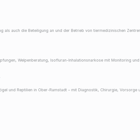
ng als auch die Beteiligung an und der Betrieb von tiermedizinischen Zentre
mpfungen, Welpenberatung, Isofluran-Inhalationsnarkose mit Monitoring und 
n
Vögel und Reptilien in Ober-Ramstadt – mit Diagnostik, Chirurgie, Vorsorge