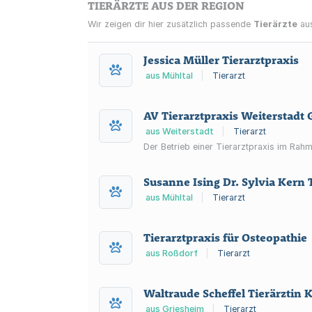
TIERÄRZTE AUS DER REGION
Wir zeigen dir hier zusätzlich passende
Tierärzte
aus
Jessica Müller Tierarztpraxis
aus Mühltal
|
Tierarzt
AV Tierarztpraxis Weiterstad
aus Weiterstadt
|
Tierarzt
Der Betrieb einer Tierarztpraxis im Rah
Susanne Ising Dr. Sylvia Kern 
aus Mühltal
|
Tierarzt
Tierarztpraxis für Osteopathie
aus Roßdorf
|
Tierarzt
Waltraude Scheffel Tierärztin K
aus Griesheim
|
Tierarzt