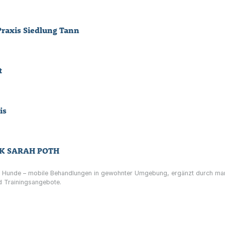
 Praxis Siedlung Tann
t
is
IK SARAH POTH
und Hunde – mobile Behandlungen in gewohnter Umgebung, ergänzt durch man
d Trainingsangebote.