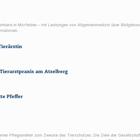
imtiere in Mörfelden – mit Leistungen von Allgemeinmedizin über Bildgebung 
rmationen.
Tierärztin
 Tierarztpraxis am Atzelberg
e Pfeffer
tellen zum Zwecke des Tierschutzes. Die Ziele der Gesellschaft sind -Betreuung und Plege alter, kr