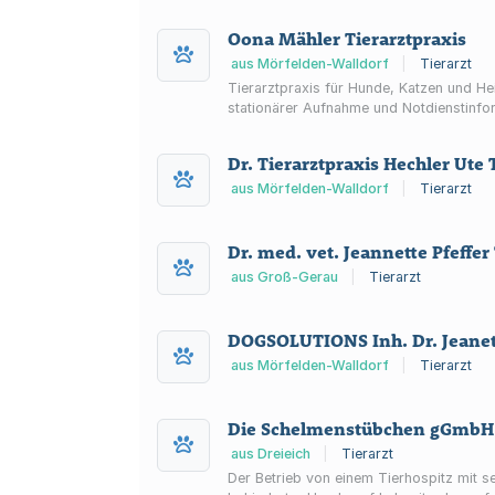
Oona Mähler Tierarztpraxis
aus Mörfelden-Walldorf
|
Tierarzt
Tierarztpraxis für Hunde, Katzen und He
stationärer Aufnahme und Notdienstinfo
Dr. Tierarztpraxis Hechler Ute 
aus Mörfelden-Walldorf
|
Tierarzt
Dr. med. vet. Jeannette Pfeffer
aus Groß-Gerau
|
Tierarzt
DOGSOLUTIONS Inh. Dr. Jeanett
aus Mörfelden-Walldorf
|
Tierarzt
Die Schelmenstübchen gGmbH
aus Dreieich
|
Tierarzt
Der Betrieb von einem Tierhospitz mit seinen Pfleges