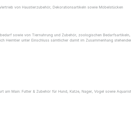
Vertrieb von Haustierzubehör, Dekorationsartikeln sowie Möbelstücken
rbedarf sowie von Tiernahrung und Zubehör, zoologischen Bedarfsartikeln, 
eich Heimtier unter Einschluss sämtlicher damit im Zusammenhang stehende
urt am Main: Futter & Zubehör für Hund, Katze, Nager, Vogel sowie Aquaristik