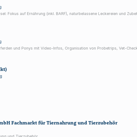
g
sel: Fokus auf Ernährung (inkl. BARF), naturbelassene Leckereien und Zubeh
g
ferden und Ponys mit Video-Infos, Organisation von Probetrips, Vet-Check
kt)
g
H Fachmarkt für Tiernahrung und Tierzubehör
rung und Tierzubehör.