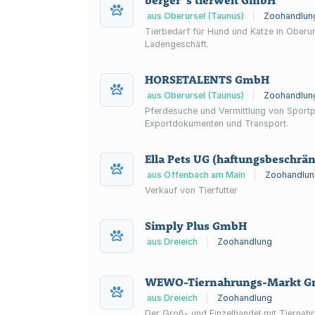
berger´s tierwelt GmbH
aus Oberursel (Taunus)
|
Zoohandlun
Tierbedarf für Hund und Katze in Oberur
Ladengeschäft.
HORSETALENTS GmbH
aus Oberursel (Taunus)
|
Zoohandlun
Pferdesuche und Vermittlung von Sportp
Exportdokumenten und Transport.
Ella Pets UG (haftungsbeschrän
aus Offenbach am Main
|
Zoohandlun
Verkauf von Tierfutter
Simply Plus GmbH
aus Dreieich
|
Zoohandlung
WEWO-Tiernahrungs-Markt Gmb
aus Dreieich
|
Zoohandlung
Der Groß- und Einzelhandel mit Tiernah