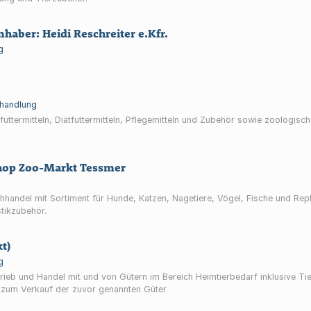
haber: Heidi Reschreiter e.Kfr.
g
handlung
ttermitteln, Diätfuttermitteln, Pflegemitteln und Zubehör sowie zoologische
hop Zoo-Markt Tessmer
andel mit Sortiment für Hunde, Katzen, Nagetiere, Vögel, Fische und Reptil
stikzubehör.
t)
g
trieb und Handel mit und von Gütern im Bereich Heimtierbedarf inklusive T
 zum Verkauf der zuvor genannten Güter