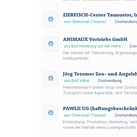
ZIERFISCH-Center Taunustor, In
aus Oberursel (Taunus)
|
Zoohandlun
ANIMAUX Vertriebs GmbH
aus Bad Homburg vor der Höhe
|
Zoo
Der Handel mit Tiernahrung, Ergänzungsfu
Hobbyartikeln.
Jörg Tessmer Zoo- und Angels
aus Bad Vilbel
|
Zoohandlung
Heimtierbedarf-Online-Shop und Zoofachh
Transport sowie Aquaristik- und Terrari
PAWLII UG (haftungsbeschränk
aus Oberursel (Taunus)
|
Zoohandlun
Entwicklung, Produktion, Marketing, Ver
sowie der Betrieb eines Ladengeschäfts