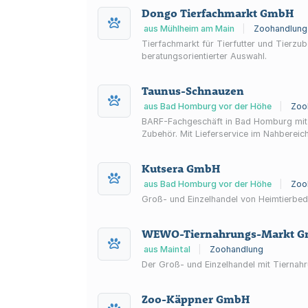
Dongo Tierfachmarkt GmbH
aus Mühlheim am Main
|
Zoohandlung
Tierfachmarkt für Tierfutter und Tierzu
beratungsorientierter Auswahl.
Taunus-Schnauzen
aus Bad Homburg vor der Höhe
|
Zoo
BARF-Fachgeschäft in Bad Homburg mit E
Zubehör. Mit Lieferservice im Nahbereich
Kutsera GmbH
aus Bad Homburg vor der Höhe
|
Zoo
Groß- und Einzelhandel von Heimtierbed
WEWO-Tiernahrungs-Markt Gmb
aus Maintal
|
Zoohandlung
Der Groß- und Einzelhandel mit Tiernah
Zoo-Käppner GmbH