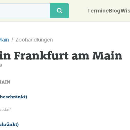
Termine
Blog
Wis
Main
Zoohandlungen
in Frankfurt am Main
g
MAIN
beschränkt)
bedarf.
chränkt)