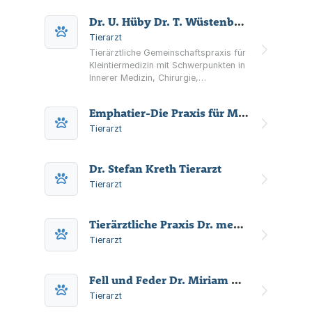
Nerven, Rückenmark, Gehirn und
Dr. U. Hüby Dr. T. Wüstenberg Fachtierärzte
Muskulatur.
Tierarzt
Tierärztliche Gemeinschaftspraxis für
Kleintiermedizin mit Schwerpunkten in
Innerer Medizin, Chirurgie,
Augenheilkunde und Gynäkologie
sowie hauseigenem Labor und
Emphatier-Die Praxis für Mensch & Tier
bildgebender Diagnostik (Ultraschall,
Röntgen, Endoskopie).
Tierarzt
Dr. Stefan Kreth Tierarzt
Tierarzt
Tierärztliche Praxis Dr. med. vet. Wolfgang Göbel
Tierarzt
Fell und Feder Dr. Miriam Golestan u. Renè Hendricks Tierarztpraxis
Tierarzt