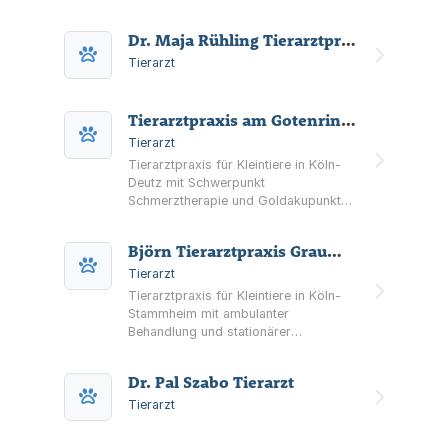
Dr. Maja Rühling Tierarztpraxis an den Poller Wiesen
Tierarzt
Tierarztpraxis am Gotenring Wilms & Rosin GmbH
Tierarzt
Tierarztpraxis für Kleintiere in Köln-
Deutz mit Schwerpunkt
Schmerztherapie und Goldakupunktur.
Terminsprechstunde montags bis
freitags sowie Neukundenformular zur
Björn Tierarztpraxis Graumann Tierarzt
Anmeldung.
Tierarzt
Tierarztpraxis für Kleintiere in Köln-
Stammheim mit ambulanter
Behandlung und stationärer
Versorgung bei größeren Eingriffen.
Schwerpunkte u. a. Diagnostik,
Dr. Pal Szabo Tierarzt
Chirurgie, Zahnheilkunde, Impfungen
und Tierkennzeichnung.
Tierarzt