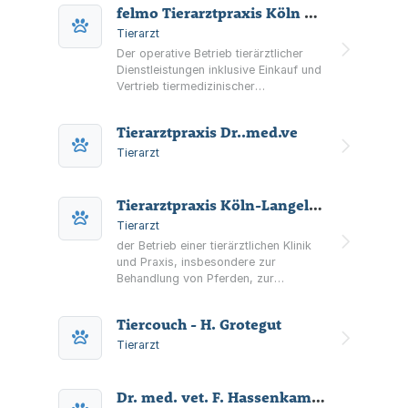
felmo Tierarztpraxis Köln UG (haftungsbeschränkt)
Tierarzt
Der operative Betrieb tierärztlicher
Dienstleistungen inklusive Einkauf und
Vertrieb tiermedizinischer
Medikamente.
Tierarztpraxis Dr..med.ve
Tierarzt
Tierarztpraxis Köln-Langel GmbH
Tierarzt
der Betrieb einer tierärztlichen Klinik
und Praxis, insbesondere zur
Behandlung von Pferden, zur
tierärztlichen Beratung und
Diagnostik, zum Einsatz sowie zum
Tiercouch - H. Grotegut
Vertrieb von tierärztlichen
Medikamenten, zum Betrieb eines
Tierarzt
veterinärmedizinischen Labors sowie
der Durchführung gutachterlicher
Tätigkeiten und Vorträge
Dr. med. vet. F. Hassenkamp prakt. Tierarzt