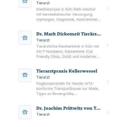
einschließlich Publikationen in diesem
Tierarzt
tiermedizinischen Bereich.
Kleintierpraxis in Köln Rath-Heumar
mit tiermedizinischer Versorgung,
Impfungen, Diagnostik, Kastrationen,
Zahnheilkunde sowie Hausbesuchen
nach Absprache.
Dr. Mark Dickomeit Tierärztliche Klinik für Kleintiere
Tierarzt
Tierärztliche Kleintierklinik in Köln mit
24/7-Notdienst, Katzenklinik (Cat
Friendly Clinic, Gold) und moderner
Diagnostik. Sprechstunde werktags
07:00–19:00 Uhr sowie stationäre
Tierarztpraxis Kellerwessel
Betreuung und Tierphysiotherapie.
Tierarzt
Flugboxenverleih für Hunde: IATA-
konforme Transportboxen zur Miete,
Tipps zu Boxengröße,
Hundetransport im Flugzeug und
Reisevorbereitung – mit
Dr. Joachim Prittwitz von Tierarztpraxis f. Kleintiere und Pferde
bundesweitem Service.
Tierarzt