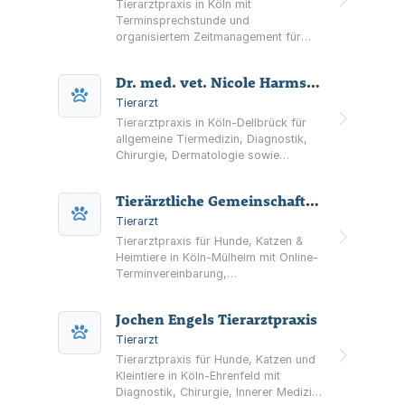
Tierarztpraxis in Köln mit
Terminsprechstunde und
organisiertem Zeitmanagement für
eine sorgfältige tiermedizinische
Betreuung. Informationen zu Team,
Dr. med. vet. Nicole Harms Tierarztpraxis
Anfahrt, Neuigkeiten und
Sprechzeiten.
Tierarzt
Tierarztpraxis in Köln-Dellbrück für
allgemeine Tiermedizin, Diagnostik,
Chirurgie, Dermatologie sowie
Prophylaxe und Beratung. Mit
Verhaltensberatung,
Tierärztliche Gemeinschaftspraxis Dr. med. vet. Hans Mauer & Dr. med. vet. Frank Schauten
Sachkundenachweis, Sterbebegleitung
und Hausbesuchen nach Absprache.
Tierarzt
Tierarztpraxis für Hunde, Katzen &
Heimtiere in Köln-Mülheim mit Online-
Terminvereinbarung,
Akutsprechstunde sowie
Schwerpunkten in Innerer Medizin,
Jochen Engels Tierarztpraxis
Weichteilchirurgie und Kardiologie.
Tierarzt
Tierarztpraxis für Hunde, Katzen und
Kleintiere in Köln-Ehrenfeld mit
Diagnostik, Chirurgie, Innerer Medizin,