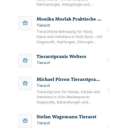
Dermatologie, Allergologie und
Ohrenheilkunde sowie Leistungen wie
Endoskopie, Chirurgie und Vorsorge
Monika Morlak Praktische Tierärztin
nach Termin.
Tierarzt
Tierärztliche Betreuung für Hund,
Katze und Heimtiere in Köln-Esch – mit
Diagnostik, Impfungen, Chirurgie
sowie Physiotherapie bei
Beschwerden des
Tierarztpraxis Welters
Bewegungsapparats.
Tierarzt
Michael Pirron Tierarztpraxis
Tierarzt
Tierarztpraxis für Hunde, Katzen und
Heimtiere in Köln-Weidenpesch:
Diagnostik, Behandlungen und
Zahnbehandlungen (inkl. Ultraschall).
Hausbesuche möglich sowie
Stefan Wagemann Tierarzt
Terminsprechstunden und Abholzeiten
für Medikamente und Futtermittel.
Tierarzt