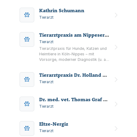
Kathrin Schumann
Tierarzt
Tierarztpraxis am Nippeser Tälchen Tierärzte
Tierarzt
Tierarztpraxis für Hunde, Katzen und
Heimtiere in Köln-Nippes – mit
Vorsorge, moderner Diagnostik (u. a.
CT, Röntgen, Ultraschall), Chirurgie,
Zahnmedizin und mobiler Betreuung
Tierarztpraxis Dr. Holland & Dr. Unna
per Hausbesuch.
Tierarzt
Dr. med. vet. Thomas Graf Fachtierarzt für Kleintiere
Tierarzt
Eltze-Nergiz
Tierarzt