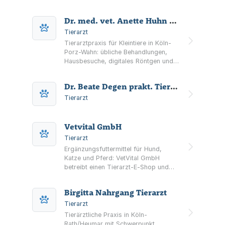
Zahnbehandlungen, Weichteil-
Operationen sowie Impf- und
Dr. med. vet. Anette Huhn Tierärztin
Ernährungsberatung inklusive Reise-
und Vorsorgethemen.
Tierarzt
Tierarztpraxis für Kleintiere in Köln-
Porz-Wahn: übliche Behandlungen,
Hausbesuche, digitales Röntgen und
Ultraschall sowie Sachkundeprüfung
und Wesenstest. Notdienst-
Dr. Beate Degen prakt. Tierärztin
Informationen sind verfügbar.
Tierarzt
Vetvital GmbH
Tierarzt
Ergänzungsfuttermittel für Hund,
Katze und Pferd: VetVital GmbH
betreibt einen Tierarzt‑E‑Shop und
liefert laut Angaben ausschließlich an
tierärztliche Praxen. Sitz in Köln.
Birgitta Nahrgang Tierarzt
Tierarzt
Tierärztliche Praxis in Köln-
Rath/Heumar mit Schwerpunkt