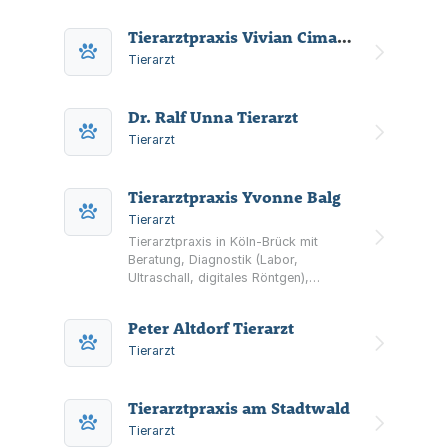
Tierarztpraxis Vivian Cimander
Tierarzt
Dr. Ralf Unna Tierarzt
Tierarzt
Tierarztpraxis Yvonne Balg
Tierarzt
Tierarztpraxis in Köln-Brück mit
Beratung, Diagnostik (Labor,
Ultraschall, digitales Röntgen),
Chirurgie, Zahnbehandlungen und
Physiotherapie. Parkplätze vor der
Peter Altdorf Tierarzt
Praxis vorhanden.
Tierarzt
Tierarztpraxis am Stadtwald
Tierarzt