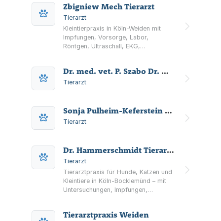
Zbigniew Mech Tierarzt
Tierarzt
Kleintierpraxis in Köln-Weiden mit
Impfungen, Vorsorge, Labor,
Röntgen, Ultraschall, EKG,
Zahnbehandlungen und Chirurgie.
Dr. med. vet. P. Szabo Dr. med. vet. P. Szabo
Tierarzt
Sonja Pulheim-Keferstein Tierarztpraxis
Tierarzt
Dr. Hammerschmidt Tierarztpraxis
Tierarzt
Tierarztpraxis für Hunde, Katzen und
Kleintiere in Köln-Bocklemünd – mit
Untersuchungen, Impfungen,
Diagnostik, Chirurgie, Zahnheilkunde,
Futterberatung sowie Informationen
Tierarztpraxis Weiden
zu Notfällen und Online-Terminen.