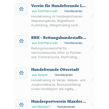
Verein für Hundefreunde Limburgerhof
aus Schifferstadt
|
Hundeverein
Hundetraining im Hundesportverein:
Welpenangebote, Begleithund-
Ausbildung, Alltagstraining nach
Absprache sowie Übungsstunden und
Vereinsleben beim VfH Limburgerhof.
BRH - Rettungshundestaffel Ludwigshafen-Mannheim e.V.
aus Schifferstadt
|
Hundeverein
Rettungshundestaffel für
Vermisstensuche: Infos zu Flächen-
und Trümmersuche, Mantrailing,
Ausbildung/Prüfungen sowie
Mitgliedschaft und Spenden in
Hundefreunde Otterstadt
Ludwigshafen-Mannheim.
aus Speyer
|
Hundeverein
Hundetraining im Verein: Welpen- und
Junghundekurse, Basisausbildung
sowie Hundesport wie Agility,
Obedience und Rally Obedience bei
den Hundefreunden Otterstadt.
Hundesportverein Maxdorf e. V.
aus Maxdorf
|
Hundeverein