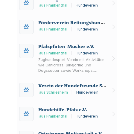
aus Frankenthal
|
Hundeverein
Förderverein Rettungshundestaffel IV
aus Frankenthal
|
Hundeverein
Pfalzpfoten-Musher e.V.
aus Frankenthal
|
Hundeverein
Zughundesport-Verein mit Aktivitäten
wie Canicross, Bikejöring und
Dogscooter sowie Workshops,
Seminaren und Touren für Mensch
und Hund.
Verein der Hundefreunde Schriesheim 1968 e.V.
aus Schriesheim
|
Hundeverein
Hundehilfe-Pfalz e.V.
aus Frankenthal
|
Hundeverein
Ortsgruppe Mutterstadt e.V. im Verein für Deutsche Schäferhunde (SV) e.V.