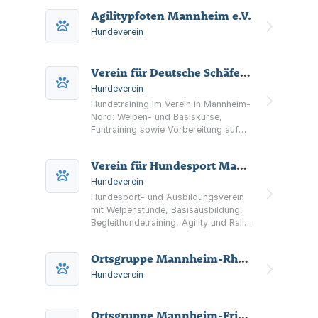
Agilitypfoten Mannheim e.V.
Hundeverein
Verein für Deutsche Schäferhunde Ortsgruppe Mannheim-Nord e.V.
Hundeverein
Hundetraining im Verein in Mannheim-
Nord: Welpen- und Basiskurse,
Funtraining sowie Vorbereitung auf
die Begleithundeprüfung (BH) auf dem
Vereinsgelände.
Verein für Hundesport Mannheim-Seckenheim
Hundeverein
Hundesport- und Ausbildungsverein
mit Welpenstunde, Basisausbildung,
Begleithundetraining, Agility und Rally-
Obedience in Mannheim-Seckenheim.
Unverbindliches Schnuppern ist
Ortsgruppe Mannheim-Rheinau e.V. im Verein für Deutsche Schäferhunde (SV) e.V.
möglich.
Hundeverein
Ortsgruppe Mannheim-Friedrichsfeld e.V. im Verein für Deutsche Schäferhunde (SV) e.V.