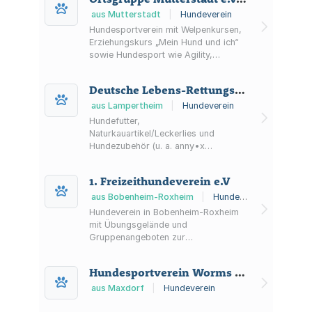
aus Mutterstadt
|
Hundeverein
Hundesportverein mit Welpenkursen,
Erziehungskurs „Mein Hund und ich“
sowie Hundesport wie Agility,
Hoopers, Rally Obedience, IGP,
BH/IBGH und Rettungshundesport.
Deutsche Lebens-Rettungs-Gesellschaft Landesverband Hessen Kreisverband Bergstraße Ortsverband Lampertheim e.V.
aus Lampertheim
|
Hundeverein
Hundefutter,
Naturkauartikel/Leckerlies und
Hundezubehör (u. a. anny•x
Geschirre) aus Lampertheim –
Onlineshop mit Fokus auf Beratung
1. Freizeithundeverein e.V
zur Hundeernährung sowie Allergien
und Unverträglichkeiten.
aus Bobenheim-Roxheim
|
Hundeverein
Hundeverein in Bobenheim-Roxheim
mit Übungsgelände und
Gruppenangeboten zur
Basiserziehung sowie Longieren.
Vereinsleben, Termine und
Hundesportverein Worms e.V.
Veranstaltungen werden über einen
Terminkalender organisiert.
aus Maxdorf
|
Hundeverein