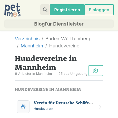
Registrieren
Einloggen
Blog
Für Dienstleister
Verzeichnis
Baden-Württemberg
Mannheim
Hundevereine
Hundevereine in
Mannheim
6
Anbieter in Mannheim
+
25 aus Umgebung
HUNDEVEREINE IN MANNHEIM
Verein für Deutsche Schäferhunde ( SV ) Ortsgruppe Mannheim- Käfertal/Baden
Hundeverein