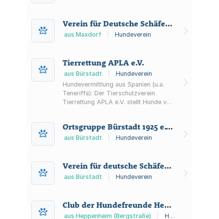
Verein für Deutsche Schäferhunde (SV) im VDH und in der FCI, Rechtssitz Augsburg, Ortsgruppe Maxdorf
aus Maxdorf
|
Hundeverein
Tierrettung APLA e.V.
aus Bürstadt
|
Hundeverein
Hundevermittlung aus Spanien (u.a.
Teneriffa): Der Tierschutzverein
Tierrettung APLA e.V. stellt Hunde vor,
begleitet Adoptionen nach
Deutschland und informiert zu
Ortsgruppe Bürstadt 1925 e.V. im Verein Deutsche Schäferhunde e.V.
Pflegestellen, Kontrollen, Flugpaten
und Unterstützungsmöglichkeiten.
aus Bürstadt
|
Hundeverein
Verein für deutsche Schäferhunde O.G. Favorit Bürstadt
aus Bürstadt
|
Hundeverein
Club der Hundefreunde Heppenheim und Umgebung e.V.
aus Heppenheim (Bergstraße)
|
Hundeverein