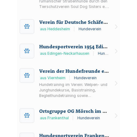
rumänischer Straßenhunde durch den
Tierschutzverein Soul Dog Sisters e.V.
mit Shelter-Projekt in Rumänien sowie
Informationen zu Vermittlungsablauf,
Verein für Deutsche Schäferhunde Ortsgruppe Heddesheim 1954 e.V.
Projekten, Spenden und
Patenschaften.
aus Heddesheim
|
Hundeverein
Hundesportverein 1954 Edingen e.V.
aus Edingen-Neckarhausen
|
Hundeverein
Verein der Hundefreunde e.V.
aus Viernheim
|
Hundeverein
Hundetraining im Verein: Welpen- und
Junghundekurse, Basistraining,
Begleithundetraining sowie
Hundesport wie Mantrailing,
Longieren und Rally Obedience beim
Ortsgruppe OG Mörsch im Verein für Deutsche Schäferhunde (SV) e.V.
VdH Viernheim e. V.
aus Frankenthal
|
Hundeverein
Hundesportverein Frankenthal (Pfalz) e.V.