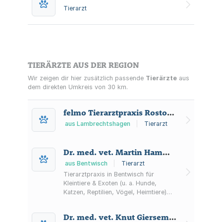
Tierarzt
TIERÄRZTE AUS DER REGION
Wir zeigen dir hier zusätzlich passende
Tierärzte
aus
dem direkten Umkreis von 30 km.
felmo Tierarztpraxis Rostock UG (haftungsbeschränkt)
aus Lambrechtshagen
|
Tierarzt
Dr. med. vet. Martin Hammer Tierarzt
aus Bentwisch
|
Tierarzt
Tierarztpraxis in Bentwisch für
Kleintiere & Exoten (u. a. Hunde,
Katzen, Reptilien, Vögel, Heimtiere)
mit Terminsprechstunde sowie
Diagnostik und chirurgischen
Dr. med. vet. Knut Giersemehl Fachtierarzt für Pferde u. Fachtierarzt für Chirurgie
Eingriffen.