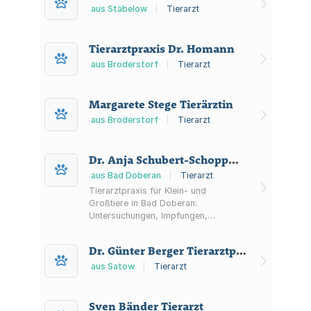
aus Stäbelow
|
Tierarzt
Tierarztpraxis Dr. Homann
aus Broderstorf
|
Tierarzt
Margarete Stege Tierärztin
aus Broderstorf
|
Tierarzt
Dr. Anja Schubert-Schoppmeyer
aus Bad Doberan
|
Tierarzt
Tierarztpraxis für Klein- und
Großtiere in Bad Doberan:
Untersuchungen, Impfungen,
Diagnostik (u. a. Röntgen/Ultraschall),
chirurgische Eingriffe,
Dr. Günter Berger Tierarztpraxis
Bestandsbetreuung sowie
Trichinenuntersuchung. Sprechzeiten
aus Satow
|
Tierarzt
nach Terminvereinbarung.
Sven Bänder Tierarzt