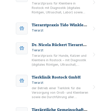
Tierarztpraxis für Kleintiere in
Rostock mit Diagnostik (digitales
Röntgen, Ultraschall, Labor) sowie
Gesundheitsvorsorge, Zahn- und
Augenheilkunde und chirurgischen
Tierarztpraxis Tido Winkler Dr. med. vet. Tierarztpraxis
Eingriffen.
Tierarzt
Dr. Nicola Rückert Tierarztpraxis
Tierarzt
Tierarztpraxis für Hunde, Katzen und
Kleintiere in Rostock – mit Diagnostik
(digitales Röntgen, Ultraschall,
Inhouse-Labor), Chirurgie,
Zahnheilkunde, Dermatologie sowie
Tierklinik Rostock GmbH
Notfall- und Notdienstinformationen.
Tierarzt
der Betrieb einer Tierklink für die
Versorgung von Groß- und Kleintieren
sowie die Durchführung aller
Geschäfte, die mit diesen
Geschäftszweigen im Zusammenhang
Tierärztliche Gemeinschaftspraxis Dr. med. vet. Tido Winkler / Dipl. vet. med. Barbara Richter
stehen