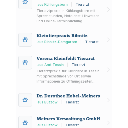
aus Kühlungsborn
|
Tierarzt
Tierarztpraxis in Kühlungsborn mit
Sprechstunden, Notdienst-Hinweisen
und Online-Terminbuchung.
Informationen zu Team,
Öffnungszeiten sowie Kontakt und
Kleintierpraxis Ribnitz
Anfahrt.
aus Ribnitz-Damgarten
|
Tierarzt
Verena Kleinfeldt Tierarzt
aus Amt Tessin
|
Tierarzt
Tierarztpraxis für Kleintiere in Tessin
mit Sprechstunde vor Ort sowie
Informationen zu Öffnungszeiten,
Anfahrt, Parkplätzen und Notdienst.
Dr. Dorothee Hobel-Meiners
aus Bützow
|
Tierarzt
Meiners Verwaltungs GmbH
aus Bützow
|
Tierarzt