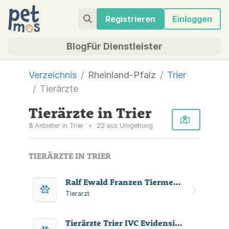
Registrieren
Einloggen
Blog
Für Dienstleister
Verzeichnis
Rheinland-Pfalz
Trier
Tierärzte
Tierärzte in Trier
5
Anbieter in Trier
+
22 aus Umgebung
TIERÄRZTE IN TRIER
Ralf Ewald Franzen Tiermedizin Theravet
Tierarzt
Tierärzte Trier IVC Evidensia GmbH