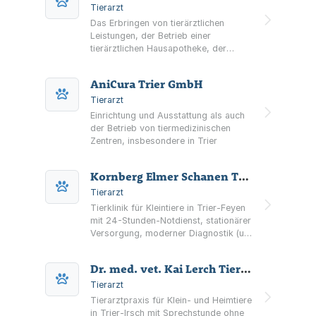
Tierarzt
Das Erbringen von tierärztlichen
Leistungen, der Betrieb einer
tierärztlichen Hausapotheke, der
Verkauf von Tierfuttermitteln sowie
der Betrieb einer Weiterbildungsstätte
AniCura Trier GmbH
auf dem Gebiet der Klein- und
Heimtiere.
Tierarzt
Einrichtung und Ausstattung als auch
der Betrieb von tiermedizinischen
Zentren, insbesondere in Trier
Kornberg Elmer Schanen Tierärztliche Klinik für Kleintiere
Tierarzt
Tierklinik für Kleintiere in Trier-Feyen
mit 24-Stunden-Notdienst, stationärer
Versorgung, moderner Diagnostik (u.
a. CT/Ultraschall) und Fachbereichen
wie Neurologie.
Dr. med. vet. Kai Lerch Tierarzt Kleintierpraxis
Tierarzt
Tierarztpraxis für Klein- und Heimtiere
in Trier-Irsch mit Sprechstunde ohne