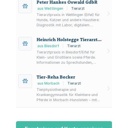
Peter Hankes Oswald GdbR
aus Wettlingen
|
Tierarzt
Tierarztpraxis in Wettlingen (Eifel) für
Hunde, Katzen und andere Haustiere:
Diagnostik mit Labor, digitalem
Röntgen & Ultraschall,
Zahnbehandlungen, Impfungen sowie
Heinrich Holstegge Tierarztpraxis
Notdienst und Telemedizin.
aus Biesdorf
|
Tierarzt
Tierarztpraxis in Biesdorf/Eifel für
Klein- und Großtiere sowie Pferde.
Informationen zu Sprechstunden,
Terminvereinbarung,
Notdienstregelung und Leistungen wie
Tier-Reha Becker
Impfungen, Chirurgie, Labor und
Bestandsbetreuung.
aus Morbach
|
Tierarzt
Tierphysiotherapie und
Krankengymnastik für Kleintiere und
Pferde in Morbach-Hunolstein – mit
Hydrotherapie/Aquatrainer,
Lasertherapie, Akupunktur, Massage
sowie Bewegungs- und
Thermotherapie. Auch Massagekurse
nach Vereinbarung.