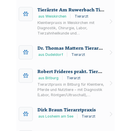
Tierärzte Am Ruwerbach Tierärzte
aus Weiskirchen
|
Tierarzt
Kleintierpraxis in Weiskirchen mit
Diagnostik, Chirurgie, Labor,
Tierzahnheilkunde und
Notfallversorgung für Hunde, Katzen
sowie Heimtiere.
Dr. Thomas Mattern Tierarztpraxis
aus Dudeldorf
|
Tierarzt
Robert Frideres prakt. Tierarzt
aus Bitburg
|
Tierarzt
Tierarztpraxis in Bitburg für Kleintiere,
Pferde und Nutztiere – mit Diagnostik
(Labor, Röntgen/Ultraschall),
Chirurgie, Zahnheilkunde,
Dermatologie, stationärer Behandlung
Dirk Braun Tierarztpraxis
und Kleintier-Notdienst in der Region.
aus Losheim am See
|
Tierarzt