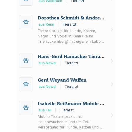
Pferdeheilkunde, Betrieb einer
aus Waldrach
|
Tierarzt
tierärztlichen Praxis, sowie Erstellung
der Sachverständigengutachten aus
dem Bereich der Pferdemedizin und
Dorothea Schmidt & Andrea Stein Tierarztpraxis
alle damit im Zusammenhang
aus Kenn
|
Tierarzt
stehenden Tätigkeiten
Tierarztpraxis für Hunde, Katzen,
Nager und Vögel in Kenn (Raum
Trier/Luxemburg) mit eigenem Labor
für schnelle Blutuntersuchungen.
Hans-Gerd Hamacher Tierarzt
aus Newel
|
Tierarzt
Gerd Weyand Waffen
aus Newel
|
Tierarzt
Isabelle Reißmann Mobile Tierarztpraxis
aus Fell
|
Tierarzt
Mobile Tierarztpraxis mit
Hausbesuchen in und um Fell –
Versorgung für Hunde, Katzen und