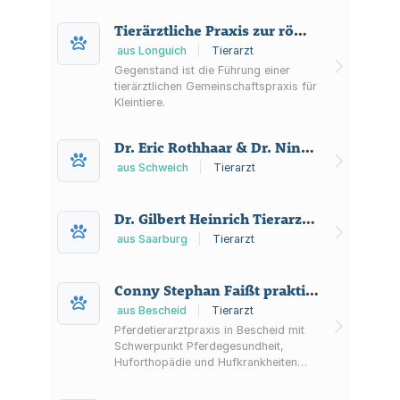
Heimtiere inklusive Diagnostik, Zahn-
und Laserbehandlungen sowie
Tierärztliche Praxis zur römischen Villa Neumann Tonner Partnerschaft
organisiertem Notdienst.
aus Longuich
|
Tierarzt
Gegenstand ist die Führung einer
tierärztlichen Gemeinschaftspraxis für
Kleintiere.
Dr. Eric Rothhaar & Dr. Nina Höhensteiger GbR
aus Schweich
|
Tierarzt
Dr. Gilbert Heinrich Tierarztpraxis
aus Saarburg
|
Tierarzt
Conny Stephan Faißt praktischer Tierarzt
aus Bescheid
|
Tierarzt
Pferdetierarztpraxis in Bescheid mit
Schwerpunkt Pferdegesundheit,
Huforthopädie und Hufkrankheiten
sowie Diagnostik, orthopädischen
Eingriffen und stationärer Betreuung in