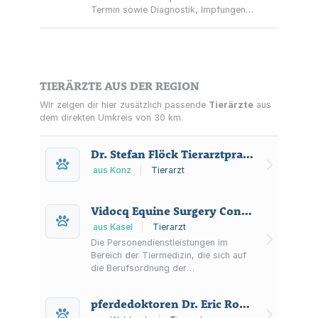
Termin sowie Diagnostik, Impfungen,
Chirurgie, Zahnbehandlungen und
Beratung.
TIERÄRZTE AUS DER REGION
Wir zeigen dir hier zusätzlich passende
Tierärzte
aus
dem direkten Umkreis von 30 km.
Dr. Stefan Flöck Tierarztpraxis
aus Konz
|
Tierarzt
Vidocq Equine Surgery Consulting GmbH
aus Kasel
|
Tierarzt
Die Personendienstleistungen im
Bereich der Tiermedizin, die sich auf
die Berufsordnung der
Landestierärztekammer RLP beziehen,
insbesondere in der Pferdechirurgie
pferdedoktoren Dr. Eric Rothhaar & Dr. Nina Höhensteiger GbR
und anderen Bereichen der