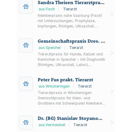
Sandra Theisen Tierarztpraxis Am Rehlinger Hof
einer Rehastation.
aus Fisch
|
Tierarzt
Kleintierpraxis nahe Saarburg (Fisch)
mit Untersuchungen, Prophylaxe,
Impfungen, Röntgen, Ultraschall,
Labor (Blut/Urin/Kot), kleiner Chirurgie
und Mikrochip-Kennzeichnung.
Gemeinschaftspraxis Dres. Müller/ Rohmer/ Falkenhorst GbR
Sprechzeiten, Terminsprechstunde
und Notdienst-Infos verfügbar.
aus Speicher
|
Tierarzt
Tierarztpraxis für Hunde, Katzen und
Kaninchen in Speicher – mit Diagnostik
(Röntgen, Ultraschall, Labor),
Impfungen, Zahnbehandlung,
Weichteilchirurgie, stationärer
Peter Fus prakt. Tierarzt
Unterbringung sowie Notdienstinfos.
aus Wincheringen
|
Tierarzt
Tierarztpraxis in Wincheringen:
Gemischtpraxis für Klein- und
Großtiere mit Schwerpunkt Kleintiere.
Untersuchungen, Impfungen,
Mikrochip, EU-Heimtierausweis,
Dr. (BG) Stanislav Stoyanov Tierarztpraxis
Ultraschall, digitales Röntgen,
Zahnheilkunde und Weichteil-OPs
aus Hermeskeil
|
Tierarzt
nach Termin.