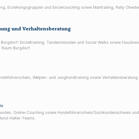
hung, Erziehungsgruppen und Einzelcoaching sowie Mantrailing, Rally Obed
hung und Verhaltensberatung
n Burgdorf: Einzeltraining, Tandemstunden und Social Walks sowie Hausbes
 Raum Burgdorf.
deführerschein, Welpen- und Junghundtraining sowie Verhaltensberatun
le
tunden, Online-Coaching sowie Hundeführerschein/Sachkundenachweis und K
Hund-Halter-Teams.