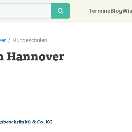
Termine
Blog
Wis
er
Hundeschulen
n Hannover
gsbeschränkt) & Co. KG