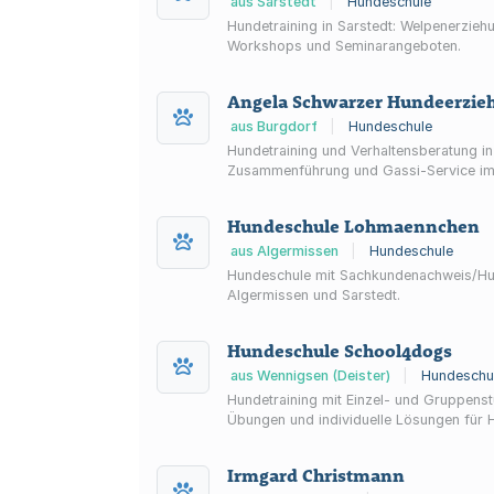
aus Sarstedt
|
Hundeschule
Hundetraining in Sarstedt: Welpenerzie
Workshops und Seminarangeboten.
Angela Schwarzer Hundeerzie
aus Burgdorf
|
Hundeschule
Hundetraining und Verhaltensberatung i
Zusammenführung und Gassi-Service im
Hundeschule Lohmaennchen
aus Algermissen
|
Hundeschule
Hundeschule mit Sachkundenachweis/Hun
Algermissen und Sarstedt.
Hundeschule School4dogs
aus Wennigsen (Deister)
|
Hundeschu
Hundetraining mit Einzel- und Gruppens
Übungen und individuelle Lösungen für 
Irmgard Christmann