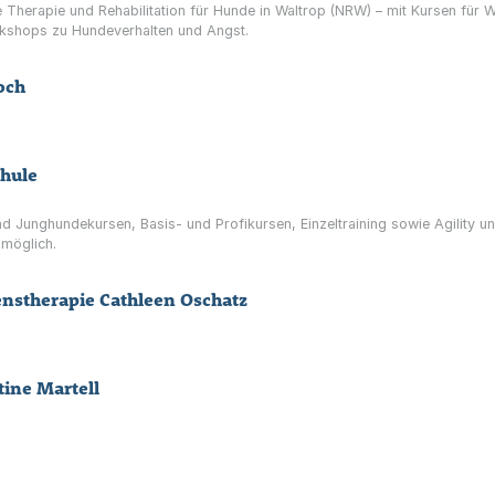
 Therapie und Rehabilitation für Hunde in Waltrop (NRW) – mit Kursen für
shops zu Hundeverhalten und Angst.
och
chule
 Junghundekursen, Basis- und Profikursen, Einzeltraining sowie Agility un
 möglich.
nstherapie Cathleen Oschatz
ine Martell