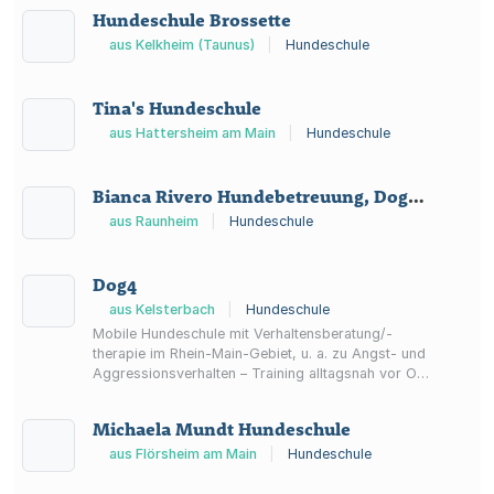
Hundeschule Brossette
aus Kelkheim (Taunus)
|
Hundeschule
Tina's Hundeschule
aus Hattersheim am Main
|
Hundeschule
Bianca Rivero Hundebetreuung, Dogs Unlimited
aus Raunheim
|
Hundeschule
Dog4
aus Kelsterbach
|
Hundeschule
Mobile Hundeschule mit Verhaltensberatung/-
therapie im Rhein-Main-Gebiet, u. a. zu Angst- und
Aggressionsverhalten – Training alltagsnah vor Ort
beim Kunden.
Michaela Mundt Hundeschule
aus Flörsheim am Main
|
Hundeschule