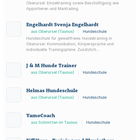
Oberursel: Einzeltraining sowie Beschäftigung wie
Apportieren und Mantrailing.
Engelhardt Svenja Engelhardt
aus Oberursel (Taunus)
|
Hundeschule
Hundeschule für gewaltfreies Hundetraining in
Oberursel: Kommunikation, Körpersprache und
individuelle Trainingspläne. Zusätzlich
Ernährungsberatung, Hundesitting sowie
Kynophobietherapie mit Therapiehund;
J & M Hunde Trainer
Erstberatung kostenfrei.
aus Oberursel (Taunus)
|
Hundeschule
Helmas Hundeschule
aus Oberursel (Taunus)
|
Hundeschule
YamoCoach
aus Schmitten im Taunus
|
Hundeschule