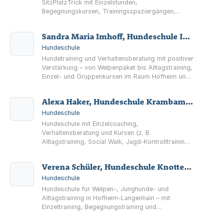
SitzPlatzTrick mit Einzelstunden,
Begegnungskursen, Trainingsspaziergängen,
Workshops und Onlinekursen in Frankfurt/MTK,
Hofheim und Mengerskirchen.
Sandra Maria Imhoff, Hundeschule Imhoff
Hundeschule
Hundetraining und Verhaltensberatung mit positiver
Verstärkung – von Welpenpaket bis Alltagstraining,
Einzel- und Gruppenkursen im Raum Hofheim und
Main-Taunus-Kreis.
Alexa Haker, Hundeschule Krambambuli
Hundeschule
Hundeschule mit Einzelcoaching,
Verhaltensberatung und Kursen (z. B.
Alltagstraining, Social Walk, Jagd-Kontrolltraining)
in Hofheim am Taunus und Umgebung.
Verena Schüler, Hundeschule Knottenwäldchen
Hundeschule
Hundeschule für Welpen-, Junghunde- und
Alltagstraining in Hofheim-Langenhain – mit
Einzeltraining, Begegnungstraining und
Beschäftigungskursen wie Agility und Hoopers.