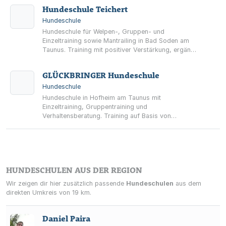
Hundeschule Teichert
Hundeschule
Hundeschule für Welpen-, Gruppen- und
Einzeltraining sowie Mantrailing in Bad Soden am
Taunus. Training mit positiver Verstärkung, ergänzt
durch telefonische Beratung und Hausbesuche.
GLÜCKBRINGER Hundeschule
Hundeschule
Hundeschule in Hofheim am Taunus mit
Einzeltraining, Gruppentraining und
Verhaltensberatung. Training auf Basis von
Vertrauen, Verständnis und positiver Verstärkung –
zusätzlich Online-Coaching, Workbooks und
Seminare.
HUNDESCHULEN AUS DER REGION
Wir zeigen dir hier zusätzlich passende
Hundeschulen
aus dem
direkten Umkreis von 19 km.
Daniel Paira