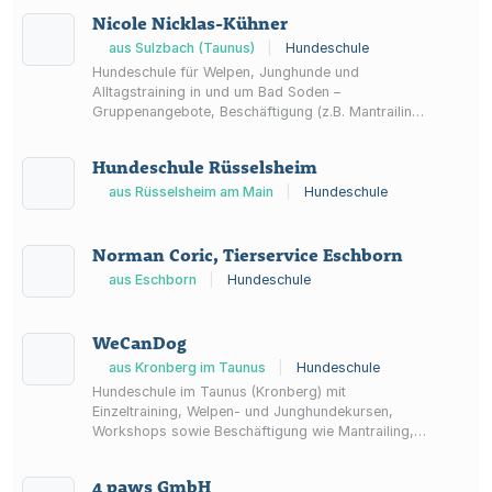
Nicole Nicklas-Kühner
aus Sulzbach (Taunus)
|
Hundeschule
Hundeschule für Welpen, Junghunde und
Alltagstraining in und um Bad Soden –
Gruppenangebote, Beschäftigung (z.B. Mantrailing)
sowie Einzelunterricht bis zum BVZ-
Hundeführerschein.
Hundeschule Rüsselsheim
aus Rüsselsheim am Main
|
Hundeschule
Norman Coric, Tierservice Eschborn
aus Eschborn
|
Hundeschule
WeCanDog
aus Kronberg im Taunus
|
Hundeschule
Hundeschule im Taunus (Kronberg) mit
Einzeltraining, Welpen- und Junghundekursen,
Workshops sowie Beschäftigung wie Mantrailing,
Social Walk, Hundewanderung und Canicross.
4 paws GmbH