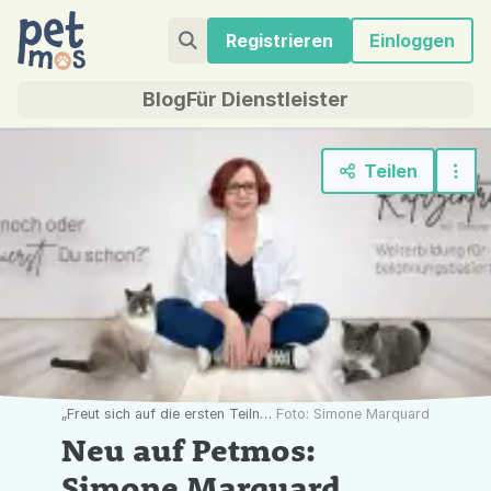
Registrieren
Einloggen
Blog
Für Dienstleister
Teilen
„Freut sich auf die ersten Teilnehmer ihrer Weiterbildung KatzentraineR+: Simone Marquard mit ihren Lieblingen.“
Foto: Simone Marquard
Neu auf Petmos:
Simone Marquard