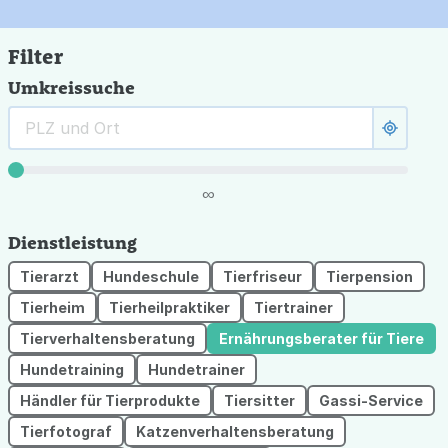
Filter
Umkreissuche
∞
Dienstleistung
Tierarzt
Hundeschule
Tierfriseur
Tierpension
Tierheim
Tierheilpraktiker
Tiertrainer
Tierverhaltensberatung
Ernährungsberater für Tiere
Hundetraining
Hundetrainer
Händler für Tierprodukte
Tiersitter
Gassi-Service
Tierfotograf
Katzenverhaltensberatung