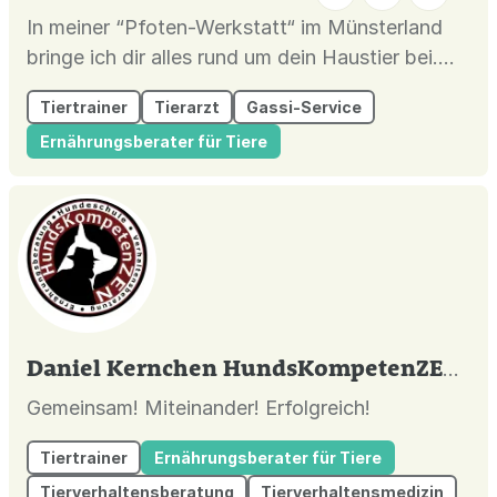
In meiner “Pfoten-Werkstatt“ im Münsterland
bringe ich dir alles rund um dein Haustier bei.
Von Hundeschule & Hundetraining über
Tiertrainer
Tierarzt
Gassi-Service
spannende Seminare & Vorträge zu aktuellen
Ernährungsberater für Tiere
Themen bis zur tierärztlichen Verhaltenstherapie
und Beratung. Training: Im Training legen wir
gemeinsam die Grundsteine für...
Daniel Kernchen HundsKompetenZEN
| G
Gemeinsam! Miteinander! Erfolgreich!
Tiertrainer
Ernährungsberater für Tiere
Tierverhaltensberatung
Tierverhaltensmedizin