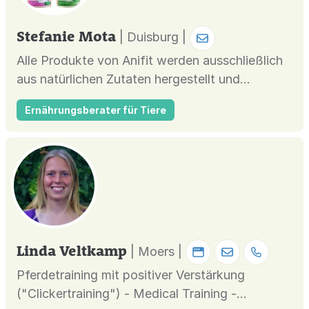
Stefanie Mota
| Duisburg |
Alle Produkte von Anifit werden ausschließlich
aus natürlichen Zutaten hergestellt und
entsprechen somit den höchsten Ansprüchen an
Ernährungsberater für Tiere
eine ausgewogene Ernährung. In unserem ANIfit
Online-Shop bieten wir Ihnen eine große
Auswahl an hochwertigen Futterprodukten für
jeden Bedarf an. Ob Nassfutter, Sn...
Linda Veltkamp
| Moers |
Pferdetraining mit positiver Verstärkung
("Clickertraining") - Medical Training -