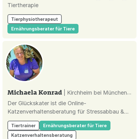
Tiertherapie
Tierphysiotherapeut
Ernährungsberater für Tiere
Michaela Konrad
| Kirchheim bei München |
Der Glückskater ist die Online-
Katzenverhaltensberatung für Stressabbau &
harmonisches Zusammenleben. Individuelle
Tiertrainer
Ernährungsberater für Tiere
Lösungen bei Aggression, Unsauberkeit und
Katzenverhaltensberatung
Stress im Katzenhaushalt.