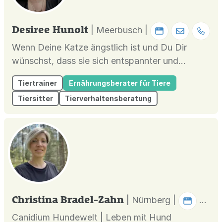
Desiree Hunolt
| Meerbusch |
Wenn Deine Katze ängstlich ist und Du Dir
wünschst, dass sie sich entspannter und
vertrauter fühlt, bist Du hier genau richtig. Bist
Tiertrainer
Ernährungsberater für Tiere
Du auch manchmal überfordert mit der Dynamik
Tiersitter
Tierverhaltensberatung
und dem Katzenmobbing in Deiner
Katzengruppe? Es ist nicht ungewöhnlich, dass
es zwischen den Samtpfoten mal kracht....
Christina Bradel-Zahn
| Nürnberg |
Canidium Hundewelt | Leben mit Hund