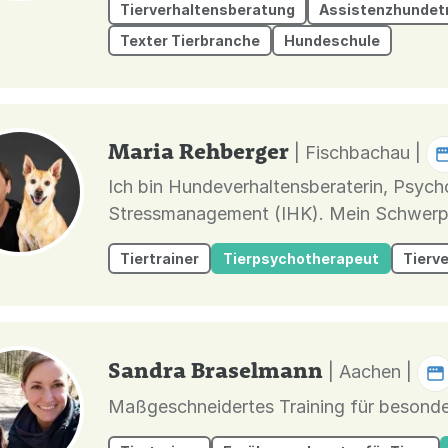
Tierverhaltensberatung
Assistenzhundetr
Texter Tierbranche
Hundeschule
Maria Rehberger
| Fischbachau |
Ich bin Hundeverhaltensberaterin, Psych
Stressmanagement (IHK). Mein Schwerpunkt liegt auf Problemverhalten,
insbesondere Hundebegegnungen. Bedürf
Tiertrainer
Tierpsychotherapeut
Tierv
dem Hund sind der Kern meiner Arbeit, be
Sandra Braselmann
| Aachen |
Maßgeschneidertes Training für besond