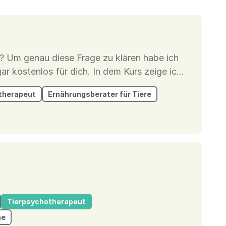
h? Um genau diese Frage zu klären habe ich
für dich. In dem Kurs zeige ich
itten finden kannst, statt Dauergebell und
therapeut
Ernährungsberater für Tiere
 uns de...
Tierpsychotherapeut
he