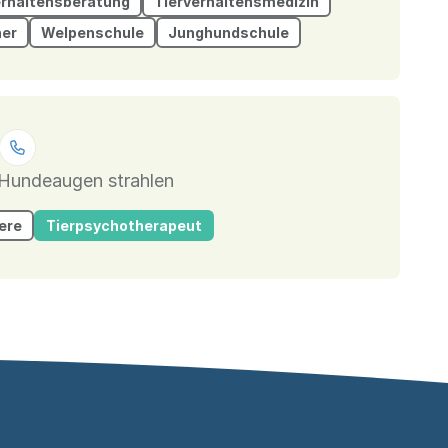
erhaltensberatung
Tierverhaltensmedizin
ner
Welpenschule
Junghundschule
 Hundeaugen strahlen
ere
Tierpsychotherapeut