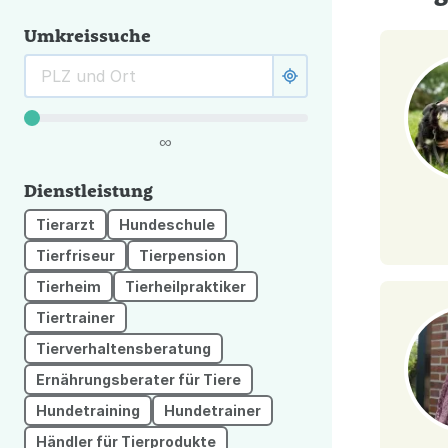
Umkreissuche
∞
Dienstleistung
Tierarzt
Hundeschule
Tierfriseur
Tierpension
Tierheim
Tierheilpraktiker
Tiertrainer
Tierverhaltensberatung
Ernährungsberater für Tiere
Hundetraining
Hundetrainer
Händler für Tierprodukte