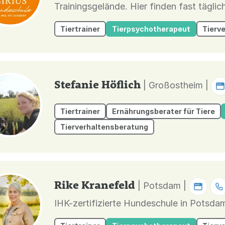
Trainingsgelände. Hier finden fast täglic
zu unseren Kursen und Trainingsstunden
Tiertrainer
Tierpsychotherapeut
Tierv
Webinare das Wissen für ihren Hund zu ver
Stefanie Höflich
| Großostheim |
Tiertrainer
Ernährungsberater für Tiere
Tierverhaltensberatung
Rike Kranefeld
| Potsdam |
IHK-zertifizierte Hundeschule in Potsdam