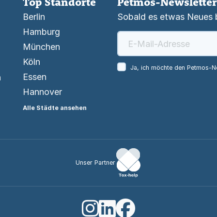
Top Standorte
Petmos-Newsletter
Berlin
Sobald es etwas Neues be
Hamburg
München
Köln
Ja, ich möchte den Petmos-Ne
Essen
n
Hannover
Alle Städte ansehen
Unser Partner