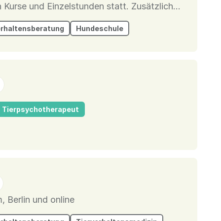
h Kurse und Einzelstunden statt. Zusätzlich
 versuchen wir unseren Kunden auch über
erhaltensberatung
Hundeschule
mitteln. Soziali...
Tierpsychotherapeut
, Berlin und online