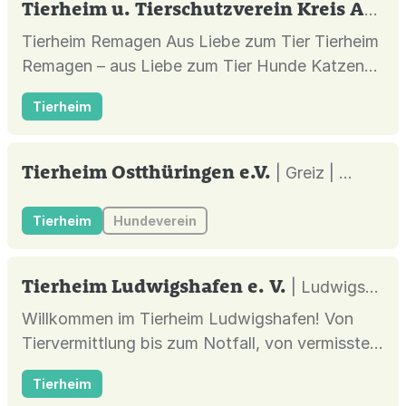
Tierheim u. Tierschutzverein Kreis Ahrweiler e.V.
Tierheim Remagen Aus Liebe zum Tier Tierheim
Remagen – aus Liebe zum Tier Hunde Katzen
Kleintiere Fundtiere Vermisste Tiere Zuhause
Tierheim
gefunden Grüße von Tieren Regenbogen-
Brücke ❤️🎉 Jakobsmarkt Remagen Teil 2 🎉❤️
Ehrenamt mit Herz und Schnauze! Nach einem
Tierheim Ostthüringen e.V.
| Greiz |
tollen ersten Jakobsmarkt geht’s diesen
Sonnt...
Tierheim
Hundeverein
Tierheim Ludwigshafen e. V.
| Ludwigshafen am Rhein |
Willkommen im Tierheim Ludwigshafen! Von
Tiervermittlung bis zum Notfall, von vermisstem
Tier bis zur Karriere. Wir sind für Sie da!
Tierheim