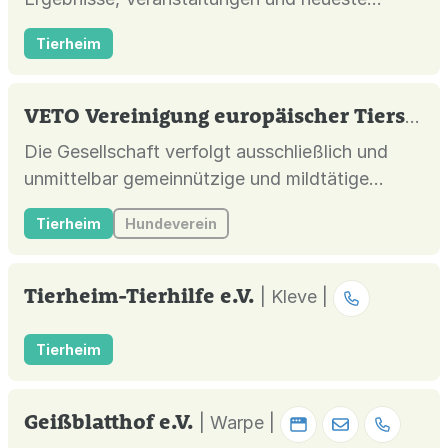
Trends bis hin zur Mitgliedschaft und
Tierheim
Beitrittserklärung. Tierschutzverein Saale-
Holzland-Kreis e.V. - Tierheim Eisenberg,
Eisenberg
VETO Vereinigung europäischer Tierschutzorganisationen gemeinnützige GmbH
Die Gesellschaft verfolgt ausschließlich und
unmittelbar gemeinnützige und mildtätige
Zwecke im Sinne des Abschnitts
Tierheim
Hundeverein
"Steuerbegünstigte Zwecke" der
Abgabenordnung. Zweck der Gesellschaft ist
Förderung des Tierschutzes, Mittelbeschaffung
Tierheim-Tierhilfe e.V.
| Kleve |
für die Verwirklichung dieser
steuerbegünstigten Zwecke durc...
Tierheim
Geißblatthof e.V.
| Warpe |