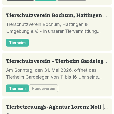
Tierschutzverein Bochum, Hattingen und Umg.
Tierschutzverein Bochum, Hattingen &
Umgebung e.V. - In unserer Tiervermittlung
stellen wir Ihnen unsere Tiere vor, für die wir ein
Tierheim
gutes, neues Zuhause suchen.
Tierschutzverein - Tierheim Gardelegen e.V.
Am Sonntag, den 31. Mai 2026, öffnet das
Tierheim Gardelegen von 11 bis 16 Uhr seine
Türen und lädt alle Tierfreundinnen und
Tierheim
Hundeverein
Tierfreunde herzlich ein, einen Blick hinter die
Kulissen zu werfen. Freut euch auf spannende
Führungen durch das Tierheim, informative
Tierbetreuungs-Agentur Lorenz Noll
| Ober-Olm |
Infostände rund um Tier- und Artensc...