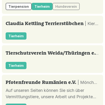
Tierpension
Tierheim
Hundeverein
Claudia Kettling Terrierstübchen
| Kierspe |
Tierheim
Tierschutzverein Weida/Thüringen e.V.
| 
Tierheim
Pfotenfreunde Rumänien e.V.
| Mönchengladbach |
Auf unseren Seiten können Sie sich über
Vermittlungstiere, unsere Arbeit und Projekte
vor Ort informieren.