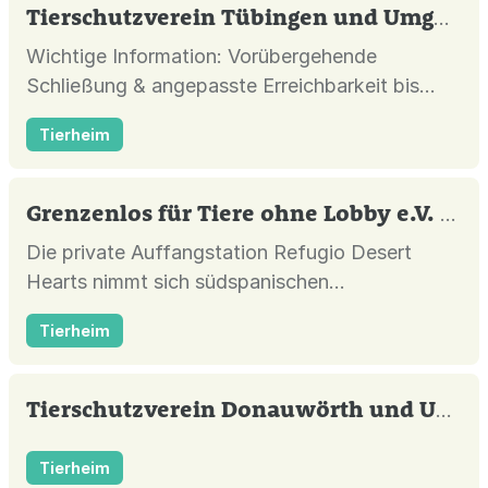
Tierschutzverein Tübingen und Umgebung
Wichtige Information: Vorübergehende
Schließung & angepasste Erreichbarkeit bis
zum 31.08.2026 Aufgrund der Urlaubszeit und
Tierheim
des enormen Tieraufkommens müssen wir den
Fokus voll auf die Pflege unserer Tiere legen.
Daher bleibt das Tierheim für den regulären
Grenzenlos für Tiere ohne Lobby e.V.
| Alt
Publikumsverkehr vorerst bis zum 31. Aug...
Die private Auffangstation Refugio Desert
Hearts nimmt sich südspanischen
Straßenhunden an und sucht für diese Hunde
Tierheim
ein neues liebevolles Zuhause in Deutschland.
Tierschutzverein Donauwörth und Umgebung e.V.
Tierheim