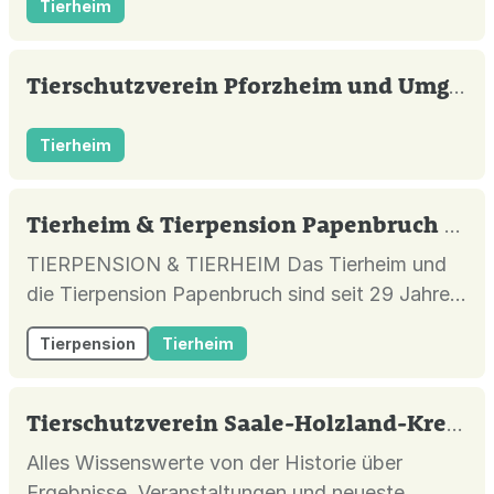
Tierheim
Tierschutzverein Pforzheim und Umgebung e.V.
Tierheim
Tierheim & Tierpension Papenbruch Sven Galle
TIERPENSION & TIERHEIM Das Tierheim und
die Tierpension Papenbruch sind seit 29 Jahren
eine wichtige Anlaufstelle für ausgesetzte,
Tierpension
Tierheim
beschlagnahmte oder abgegebene Tiere. Wir
bieten eine erste Zuflucht für geschundene und
verwahrloste Tiere. Nach ihrer Ankunft werden
Tierschutzverein Saale-Holzland-Kreis e.V.
die Tiere liebevoll betreut und...
Alles Wissenswerte von der Historie über
Ergebnisse, Veranstaltungen und neueste