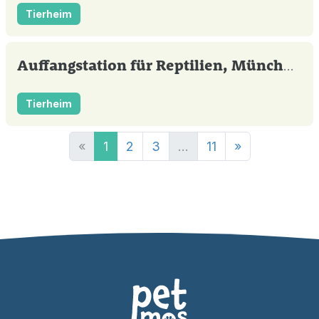
Tierheim
Auffangstation für Reptilien, München e.V.
Tierheim
«
1
2
3
...
11
»