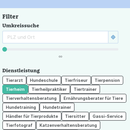
Filter
Umkreissuche
∞
Dienstleistung
Tierarzt
Hundeschule
Tierfriseur
Tierpension
Tierheim
Tierheilpraktiker
Tiertrainer
Tierverhaltensberatung
Ernährungsberater für Tiere
Hundetraining
Hundetrainer
Händler für Tierprodukte
Tiersitter
Gassi-Service
Tierfotograf
Katzenverhaltensberatung