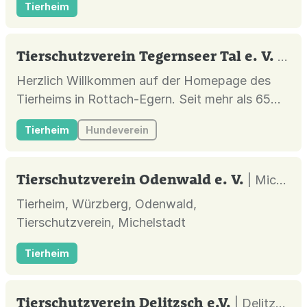
Tierheim
Tierschutzverein Tegernseer Tal e. V.
| Ro
Herzlich Willkommen auf der Homepage des
Tierheims in Rottach-Egern. Seit mehr als 65
Jahren engagieren wir uns leidenschaftlich für
Tierheim
Hundeverein
das Tierwohl und geben denjenigen eine
Stimme, die keine haben.
Tierschutzverein Odenwald e. V.
| Michelstadt |
Tierheim, Würzberg, Odenwald,
Tierschutzverein, Michelstadt
Tierheim
Tierschutzverein Delitzsch e.V.
| Delitzsch |