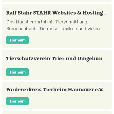
Ralf Stahr STAHR Websites & Hosting
| Hi
Das Haustierportal mit Tiervermittlung,
Branchenbuch, Tierrasse-Lexikon und vielen
Informationen, Bildern und Terminen für Hunde,
Tierheim
Katzen, Kleintiere, Pferde, Reptilien und Vögel.
Tierschutzverein Trier und Umgebung e.V
Tierheim
Fördererkreis Tierheim Hannover e.V.
| H
Tierheim