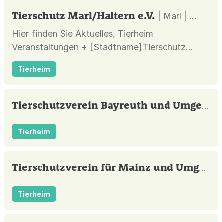
Auch hierfür haben wir Informationen zur
Tierschutz Marl/Haltern e.V.
| Marl |
Verfügung gestellt.
Hier finden Sie Aktuelles, Tierheim
Veranstaltungen + [Stadtname]Tierschutz
EventsTierheim TermineTag der offenen Tür
Tierheim
TierheimAdoption EventsHundevermittlung
AktionKatzenvermittlung TagTierheim Festund
wer wir sind.
Tierschutzverein Bayreuth und Umgebung e.V. 1876
Tierheim
Tierschutzverein für Mainz und Umgebung e.V.
Tierheim