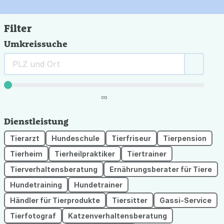
Filter
Umkreissuche
∞
Dienstleistung
Tierarzt
Hundeschule
Tierfriseur
Tierpension
Tierheim
Tierheilpraktiker
Tiertrainer
Tierverhaltensberatung
Ernährungsberater für Tiere
Hundetraining
Hundetrainer
Händler für Tierprodukte
Tiersitter
Gassi-Service
Tierfotograf
Katzenverhaltensberatung